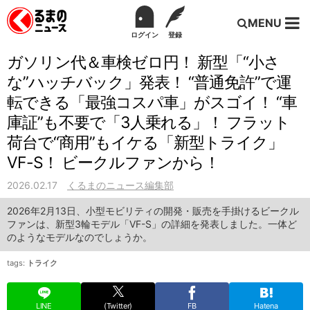
MENU
ログイン
登録
ガソリン代＆車検ゼロ円！ 新型「“小さ
な”ハッチバック」発表！ “普通免許”で運
転できる「最強コスパ車」がスゴイ！ “車
庫証”も不要で「3人乗れる」！ フラット
荷台で“商用”もイケる「新型トライク」
VF-S！ ビークルファンから！
2026.02.17
くるまのニュース編集部
2026年2月13日、小型モビリティの開発・販売を手掛けるビークル
ファンは、新型3輪モデル「VF-S」の詳細を発表しました。一体ど
のようなモデルなのでしょうか。
tags:
トライク
LINE
(Twitter)
FB
Hatena