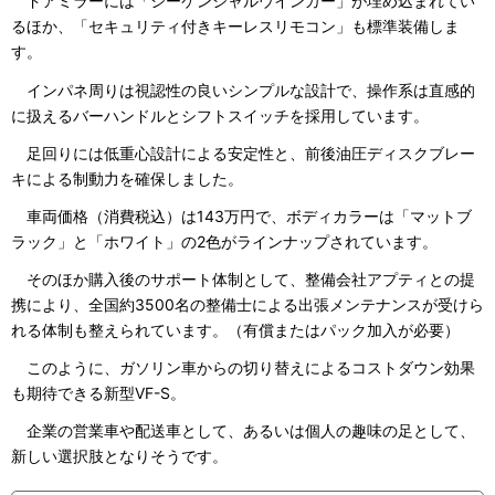
ドアミラーには「シーケンシャルウインカー」が埋め込まれてい
るほか、「セキュリティ付きキーレスリモコン」も標準装備しま
す。
インパネ周りは視認性の良いシンプルな設計で、操作系は直感的
に扱えるバーハンドルとシフトスイッチを採用しています。
足回りには低重心設計による安定性と、前後油圧ディスクブレー
キによる制動力を確保しました。
車両価格（消費税込）は143万円で、ボディカラーは「マットブ
ラック」と「ホワイト」の2色がラインナップされています。
そのほか購入後のサポート体制として、整備会社アプティとの提
携により、全国約3500名の整備士による出張メンテナンスが受けら
れる体制も整えられています。（有償またはパック加入が必要）
このように、ガソリン車からの切り替えによるコストダウン効果
も期待できる新型VF-S。
企業の営業車や配送車として、あるいは個人の趣味の足として、
新しい選択肢となりそうです。