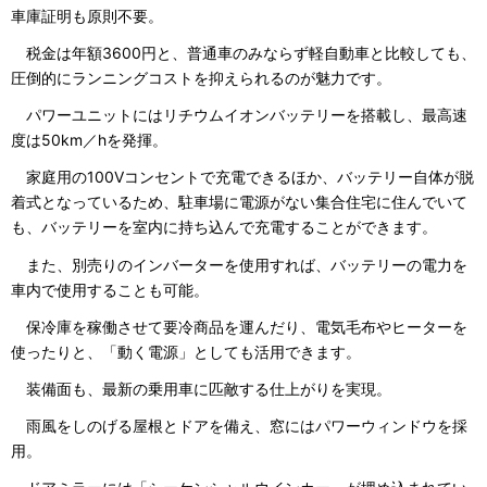
車庫証明も原則不要。
税金は年額3600円と、普通車のみならず軽自動車と比較しても、
圧倒的にランニングコストを抑えられるのが魅力です。
パワーユニットにはリチウムイオンバッテリーを搭載し、最高速
度は50km／hを発揮。
家庭用の100Vコンセントで充電できるほか、バッテリー自体が脱
着式となっているため、駐車場に電源がない集合住宅に住んでいて
も、バッテリーを室内に持ち込んで充電することができます。
また、別売りのインバーターを使用すれば、バッテリーの電力を
車内で使用することも可能。
保冷庫を稼働させて要冷商品を運んだり、電気毛布やヒーターを
使ったりと、「動く電源」としても活用できます。
装備面も、最新の乗用車に匹敵する仕上がりを実現。
雨風をしのげる屋根とドアを備え、窓にはパワーウィンドウを採
用。