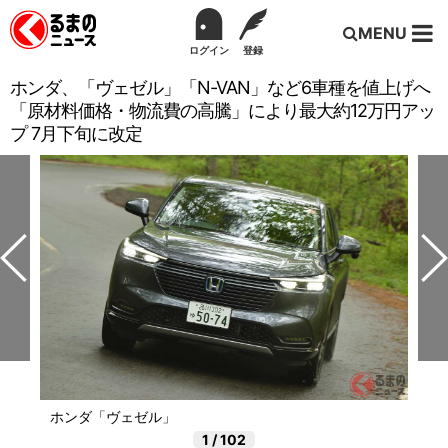
MENU
ログイン
登録
ホンダ、「ヴェゼル」「N-VAN」など6車種を値上げへ
「原材料価格・物流費の高騰」により最大約12万円アッ
プ 7月下旬に改定
ホンダ「ヴェゼル」
1
/
102