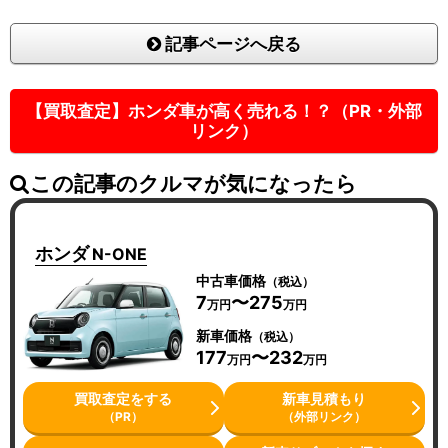
記事ページへ戻る
【買取査定】ホンダ車が高く売れる！？（PR・外部
リンク）
この記事のクルマが気になったら
ホンダ
N-ONE
中古車価格
（税込）
7
〜275
万円
万円
新車価格
（税込）
177
〜232
万円
万円
買取査定をする
新車見積もり
（PR）
（外部リンク）