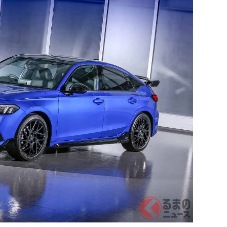
「スキ
ング..
株式会社
栃木
正社
月給
臨床検
一般社
東京
アル
月給
5Hの
パーソ
東京