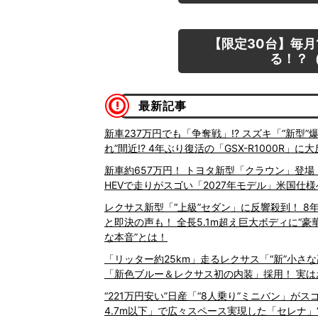
【限定30台】毎月
る！？（
最新記事
新車237万円でも「争奪戦」!? スズキ「“新型
れ”間近!? 4年ぶり復活の「GSX-R1000R」に
新車約657万円！ トヨタ新型「クラウン」登場
HEVで走りがスゴい「2027年モデル」米国仕
レクサス新型「“上級”セダン」に反響殺到！ 
と即決の声も！ 全長5.1m超え巨大ボディに“
な本音”とは！
「リッター約25km」走るレクサス「“新”小さ
「新色ブルー＆レクサス初の内装」採用！ 実はお買い得な
“221万円安い”日産「“8人乗り”ミニバン」が
4.7m以下」で広々スペース実現した「セレナ」