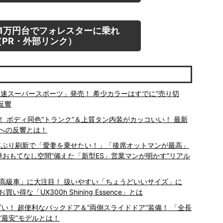
1万円台でフォレスターに乗れ
PR・外部リンク）
”爆速スーパースポーツ」発売！ 希少カラーはすでに“売り切
大反響
！ ボディ同色“トランク”＆上質タン内装がカッコいい！ 最新
様への反響とは！
8年ぶり刷新で「愛妻を乗せたい！」「後席オットマンが最高」
豪華おもてなし空間”備えた「新型ES」営業マンが明かす“リアル
な高級車」に大注目！ 扱いやすい「ちょうどいいサイズ」に
「UX300h Shining Essence」とは
スゴい！ 超便利なバックドア＆“両側スライドドア”装備！ 「全長
“最安”モデルとは！