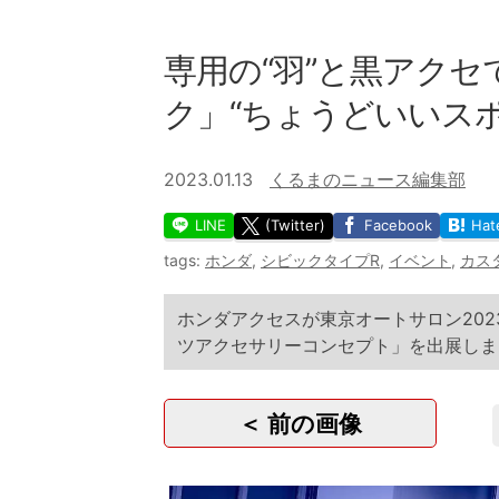
専用の“羽”と黒アクセ
ク」“ちょうどいいス
2023.01.13
くるまのニュース編集部
LINE
(Twitter)
Facebook
Hat
tags:
ホンダ
,
シビックタイプR
,
イベント
,
カス
ホンダアクセスが東京オートサロン202
ツアクセサリーコンセプト」を出展しま
＜ 前の画像