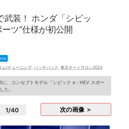
で武装！ ホンダ「シビッ
ポーツ”仕様が初公開
ena
タム/チューニング
,
ハッチバック
,
東京オートサロン2023
3に、コンセプトモデル「シビック e：HEV スポー
した。
次の画像 ＞
1
/
40