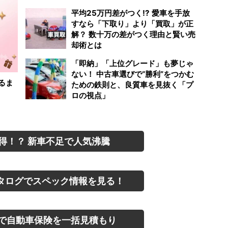
平均25万円差がつく!? 愛車を手放
すなら「下取り」より「買取」が正
解？ 数十万の差がつく理由と賢い売
却術とは
「即納」「上位グレード」も夢じゃ
ない！ 中古車選びで“勝利”をつかむ
るま
ための鉄則と、良質車を見抜く「プ
ロの視点」
得！？ 新車不足で人気沸騰
タログでスペック情報を見る！
で自動車保険を一括見積もり