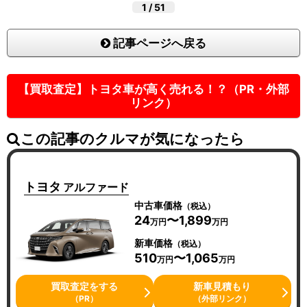
1
/
51
記事ページへ戻る
【買取査定】トヨタ車が高く売れる！？（PR・外部
リンク）
この記事のクルマが気になったら
トヨタ
アルファード
中古車価格
（税込）
24
〜1,899
万円
万円
新車価格
（税込）
510
〜1,065
万円
万円
買取査定をする
新車見積もり
（PR）
（外部リンク）