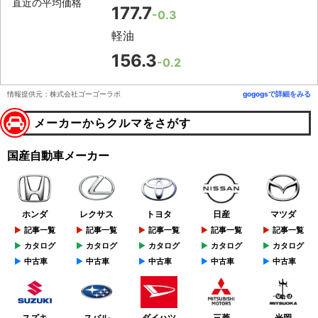
直近の平均価格
177.7
-0.3
軽油
156.3
-0.2
情報提供元：株式会社ゴーゴーラボ
gogogsで詳細をみる
メーカーからクルマをさがす
国産自動車メーカー
ホンダ
レクサス
トヨタ
日産
マツダ
記事一覧
記事一覧
記事一覧
記事一覧
記事一覧
カタログ
カタログ
カタログ
カタログ
カタログ
中古車
中古車
中古車
中古車
中古車
スズキ
スバル
ダイハツ
三菱
光岡