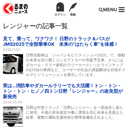
MENU
ログイン
登録
レンジャーの記事一覧
見て、乗って、ワクワク！ 日野のトラック＆バスが
JMS2025で全部乗車OK 未来の“はたらく車”を体感！
2025.11.05
日野自動車は「ジャパンモビリティショー2025」で、移動
の未来を切り開くコンセプトカーや市販予定車、さらには
ダカール・ラリー参戦のラリーカーといったラインナップ
の計6台の車両など、ユーザーや社会の課題解決を目指すク
ルマとソリューションを展示しています。
実は…消防車やダカールラリーでも大活躍！トン・トン・
トン・トン・ヒノノ四トン日野「レンジャー」の改良型が
新発売
2024.05.09
日野は中型トラック「日野レンジャー」を一部改良し新た
に発売。今後の安全規定や働く環境を含む未来を見据えた
結果、複数の運転支援技術が標準装備化されました。