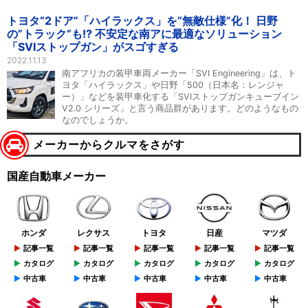
トヨタ“2ドア”「ハイラックス」を“無敵仕様”化！ 日野
の”トラック”も!? 不安定な南アに最適なソリューション
「SVIストップガン」がスゴすぎる
2022.11.13
南アフリカの装甲車両メーカー「SVI Engineering」は、ト
ヨタ「ハイラックス」や日野「500（日本名：レンジャ
ー）」などを装甲車化する「SVIストップガンキューブイン
V2.0 シリーズ」と言う商品群があります。どのようなもの
なのでしょうか。
メーカーからクルマをさがす
国産自動車メーカー
ホンダ
レクサス
トヨタ
日産
マツダ
記事一覧
記事一覧
記事一覧
記事一覧
記事一覧
カタログ
カタログ
カタログ
カタログ
カタログ
中古車
中古車
中古車
中古車
中古車