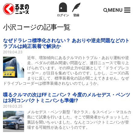
MENU
ログイン
登録
小沢コージの記事一覧
なぜドラレコ標準化されない？ あおりや逆走問題などのト
ラブルは純正装着で解決か
2019.04.23
近年、増加傾向にあるクルマのトラブル・あおり運転や逆
走、ペダルの踏み間違い問題など、連日ニュースで取り上
げられています。その抑止力や証拠として「ドライブレコ
ーダー」が注目を集めているのです。しかし、ニーズの高
まりに反して、標準装着化の話が聞こえてきません。なぜ
ドライブレコーダーは標準装備されないのでしょうか。
喋るクルマの次はFFミニバン？ 今度のメルセデス・ベンツ
は3列コンパクトミニバンも準備!?
2019.03.25
メルセデス・ベンツ新型「Bクラス」をスペイン・マヨルカ
島にて試乗を行いました。そこで開発者からチョットした
裏話を聞いちゃいました。なんとコンパクトミニバンが登
場する可能性があるというのです。