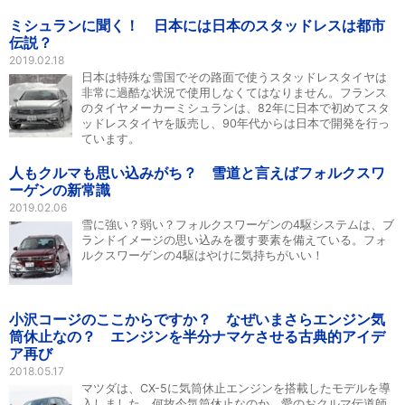
ミシュランに聞く！ 日本には日本のスタッドレスは都市
伝説？
2019.02.18
日本は特殊な雪国でその路面で使うスタッドレスタイヤは
非常に過酷な状況で使用しなくてはなりません。フランス
のタイヤメーカーミシュランは、82年に日本で初めてスタ
ッドレスタイヤを販売し、90年代からは日本で開発を行っ
ています。
人もクルマも思い込みがち？ 雪道と言えばフォルクスワ
ーゲンの新常識
2019.02.06
雪に強い？弱い？フォルクスワーゲンの4駆システムは、ブ
ランドイメージの思い込みを覆す要素を備えている。フォ
ルクスワーゲンの4駆はやけに気持ちがいい！
小沢コージのここからですか？ なぜいまさらエンジン気
筒休止なの？ エンジンを半分ナマケさせる古典的アイデ
ア再び
2018.05.17
マツダは、CX-5に気筒休止エンジンを搭載したモデルを導
入しました。何故今気筒休止なのか。愛のおクルマ伝道師