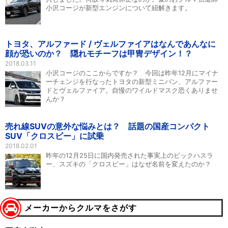
小沢コージが新型エンジンについて紐解きます。
トヨタ、アルファード / ヴェルファイアはなんであんなに
顔が恐いのか？ 隠れモチーフは甲冑デザイン！？
2018.03.11
小沢コージのここからですか？ 今回は昨年12月にマイナ
ーチェンジを行なったトヨタの新型ミニバン、アルファー
ドとヴェルファイア。自慢のワイルドマスク恐くありませ
んか？
売れ線SUVの意外な悩みとは？ 話題の国産コンパクト
SUV「クロスビー」に試乗
2018.02.01
昨年の12月25日に国内発売された事実上のビックハスラ
ー、スズキの「クロスビー」はなぜ名前を変えたのか？
メーカーからクルマをさがす