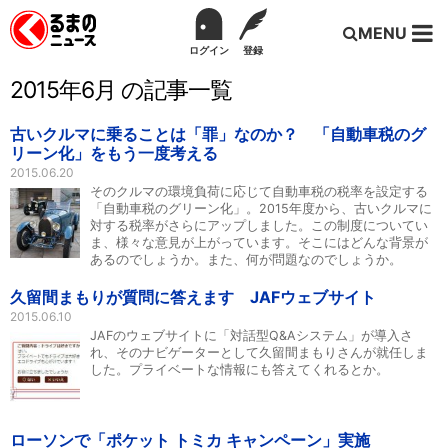
MENU
ログイン
登録
2015年6月 の記事一覧
古いクルマに乗ることは「罪」なのか？ 「自動車税のグ
リーン化」をもう一度考える
2015.06.20
そのクルマの環境負荷に応じて自動車税の税率を設定する
「自動車税のグリーン化」。2015年度から、古いクルマに
対する税率がさらにアップしました。この制度についてい
ま、様々な意見が上がっています。そこにはどんな背景が
あるのでしょうか。また、何が問題なのでしょうか。
久留間まもりが質問に答えます JAFウェブサイト
2015.06.10
JAFのウェブサイトに「対話型Q&Aシステム」が導入さ
れ、そのナビゲーターとして久留間まもりさんが就任しま
した。プライベートな情報にも答えてくれるとか。
ローソンで「ポケット トミカ キャンペーン」実施