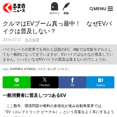
MENU
ログイン
登録
クルマはEVブーム真っ最中！ なぜEVバ
イクは普及しない？
2018.07.21
先川知香
バイクレースの世界でも何かと話題のEV。4輪では市販モデルとし
ても一般的になってきていますが、EVバイクはなかなか普及してい
ません。いったいなぜEVバイクの普及は進まないのでしょうか。
tags:
EV/PHEV
,
KYMCO
,
バイク
,
ホンダ（バイク）
LINE
(Twitter)
FB
Hatena
一般消費者に普及しつつあるEV
ここ数年、環境問題や燃料の多様化が進み自動車業界では、
『EV（エレクトリック ビークル）』という言葉をよく耳にするよう