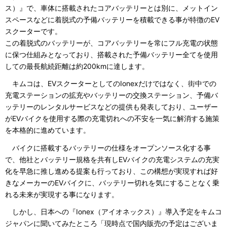
ス）』で、車体に搭載されたコアバッテリーとは別に、メットイン
スペースなどに着脱式の予備バッテリーを積載できる事が特徴のEV
スクーターです。
この着脱式のバッテリーが、コアバッテリーを常にフル充電の状態
に保つ仕組みとなっており、搭載された予備バッテリー全てを使用
しての最長航続距離は約200kmに達します。
キムコは、EVスクーターとしてのIonexだけではなく、街中での
充電ステーションの拡充やバッテリーの交換ステーション、予備バ
ッテリーのレンタルサービスなどの提供も発表しており、ユーザー
がEVバイクを使用する際の充電切れへの不安を一気に解消する施策
を本格的に進めています。
バイクに搭載するバッテリーの仕様をオープンソース化する事
で、他社とバッテリー規格を共有しEVバイクの充電システムの充実
化を早急に推し進める提案も行っており、この構想が実現すれば好
きなメーカーのEVバイクに、バッテリー切れを気にすることなく乗
れる未来が実現する事になります。
しかし、日本への『Ionex（アイオネックス）』導入予定をキムコ
ジャパンに聞いてみたところ「現時点で国内販売の予定はございま