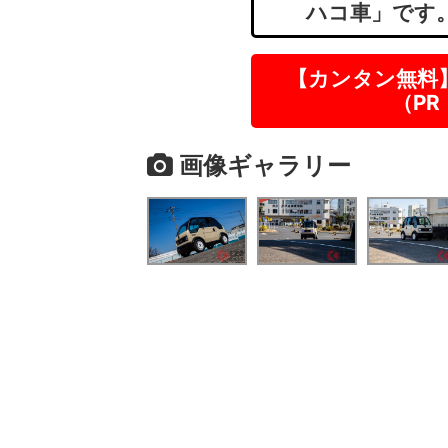
ハコ車」です
【カンタン無料
（P
画像ギャラリー