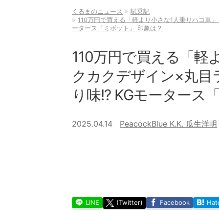
くるまのニュース
試乗記
110万円で買える「軽より小さな1人乗りハコ車」
ータース「ミボット」 印象は？
110万円で買える「軽
クカクデザイン×丸目
り味!? KGモータース
2025.04.14
PeacockBlue K.K. 瓜生洋明
LINE
(Twitter)
Facebook
Hat