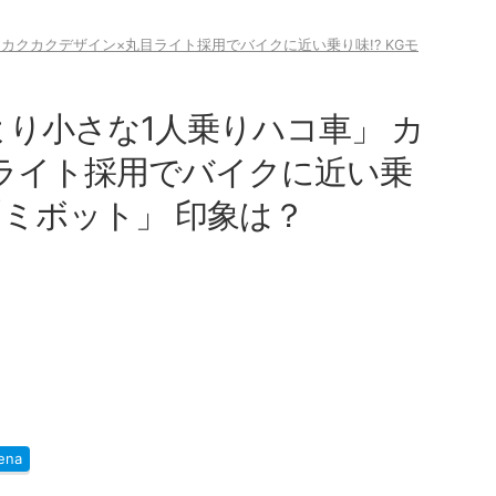
 カクカクデザイン×丸目ライト採用でバイクに近い乗り味!? KGモ
より小さな1人乗りハコ車」 カ
ライト採用でバイクに近い乗
「ミボット」 印象は？
ena