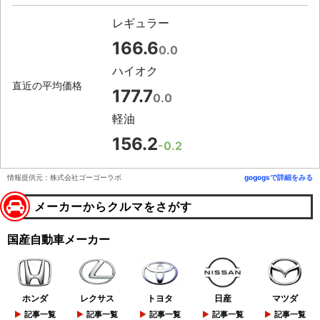
レギュラー
166.6
0.0
ハイオク
直近の平均価格
177.7
0.0
軽油
156.2
-0.2
情報提供元：株式会社ゴーゴーラボ
gogogsで詳細をみる
メーカーからクルマをさがす
国産自動車メーカー
ホンダ
レクサス
トヨタ
日産
マツダ
記事一覧
記事一覧
記事一覧
記事一覧
記事一覧