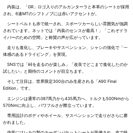
内装は、「GR」ロゴ入りのアルカンターラと本革のシートが採用
され、6速MTのシフトノブには赤いアクセントが。
シートベルトも赤で統一され、スポーツカーらしい雰囲気が強調
されています。ネットでは「内装のセンスが最高！」「これぞドラ
イバーのための空間」と称賛の声が広がっています。
走りも進化し、ブレーキやサスペンション、シャシの強化で「一
体感のあるドライビング」を実現。
SNSでは「峠を走るのが楽しみ」「改良でどこまで進化したのか
試したい」と期待のコメントが目立ちます。
そして注目は、世界限定300台のみ生産される「A90 Final
Edition」です。
エンジンは通常の387馬力から435馬力へ、トルクも500Nmから
570Nmに向上し、パワフルさが際立っています。
専用設計のボディやホイール、サスペンションで走りがさらに磨
かれました。
内装にはレカロ製のカーボンバケットシートが装備され、赤で統