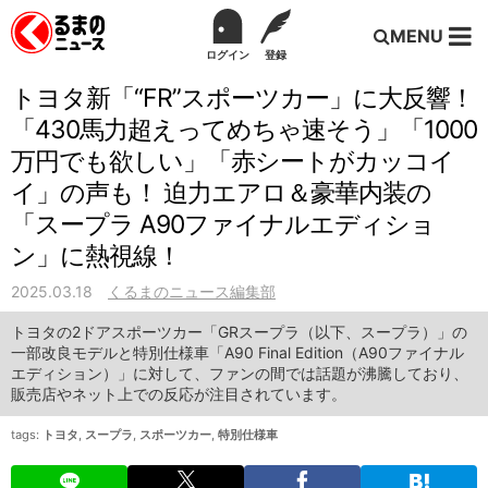
MENU
ログイン
登録
トヨタ新「“FR”スポーツカー」に大反響！
「430馬力超えってめちゃ速そう」「1000
万円でも欲しい」「赤シートがカッコイ
イ」の声も！ 迫力エアロ＆豪華内装の
「スープラ A90ファイナルエディショ
ン」に熱視線！
2025.03.18
くるまのニュース編集部
トヨタの2ドアスポーツカー「GRスープラ（以下、スープラ）」の
一部改良モデルと特別仕様車「A90 Final Edition（A90ファイナル
エディション）」に対して、ファンの間では話題が沸騰しており、
販売店やネット上での反応が注目されています。
tags:
トヨタ
,
スープラ
,
スポーツカー
,
特別仕様車