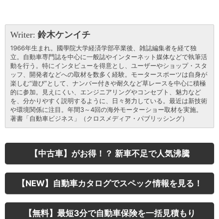
Writer:
鈴木ケンイチ
1966年生まれ。國學院大学経済学部卒業後、雑誌編集者を経て独
立。自動車専門誌を中心に一般誌やインターネット媒体などで執筆活
動を行う。特にインタビューを得意とし、ユーザーやショップ・スタ
ッフ、開発者などへの取材を数多く経験。モータースポーツは自身が
楽しむ“遊び”として、ナンバー付きや耐久など草レースを中心に積極
的に参加。見えにくい、エンジニアリングやコンセプト、魅力など
を、分かりやすく説明するように、日々努力している。最近は新技術
や環境関係に注目。年間3～4回の海外モーターショー取材を実施。
著書「自動車ビジネス」（クロスメディア・パブリッシング）
【中古車】がお得！？ 新車不足で人気沸騰
【NEW】自動車カタログでスペック情報を見る！
【無料】最短3分で自動車保険を一括見積もり