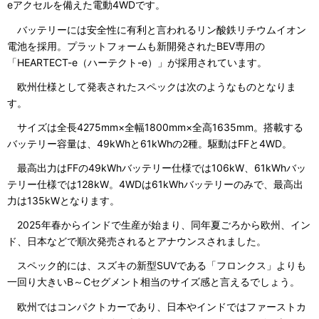
eアクセルを備えた電動4WDです。
バッテリーには安全性に有利と言われるリン酸鉄リチウムイオン
電池を採用。プラットフォームも新開発されたBEV専用の
「HEARTECT-e（ハーテクト-e）」が採用されています。
欧州仕様として発表されたスペックは次のようなものとなりま
す。
サイズは全長4275mm×全幅1800mm×全高1635mm。搭載する
バッテリー容量は、49kWhと61kWhの2種。駆動はFFと4WD。
最高出力はFFの49kWhバッテリー仕様では106kW、61kWhバッ
テリー仕様では128kW。4WDは61kWhバッテリーのみで、最高出
力は135kWとなります。
2025年春からインドで生産が始まり、同年夏ごろから欧州、イン
ド、日本などで順次発売されるとアナウンスされました。
スペック的には、スズキの新型SUVである「フロンクス」よりも
一回り大きいB～Cセグメント相当のサイズ感と言えるでしょう。
欧州ではコンパクトカーであり、日本やインドではファーストカ