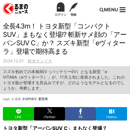
MENU
ログイン
登録
全長4.3m！ トヨタ新型「コンパクト
SUV」まもなく登場!? 斬新サメ顔の「アー
バンSUV C」か？ スズキ新型「eヴィター
ラ」登場で期待高まる
2024.12.01
鈴木ケンイチ
スズキ初めての本格BEV（バッテリーEV）となる新型「e
VITARA（eヴィターラ）」が、11月上旬に発表されました。これの
トヨタ版が登場する見込みですが、どのようなモデルとなるのでし
ょうか。考察します。
tags:
トヨタ
,
EV/PHEV
,
新型車
LINE
(Twitter)
FB
Hatena
トヨタ新型「アーバンSUV C」まもなく登場？