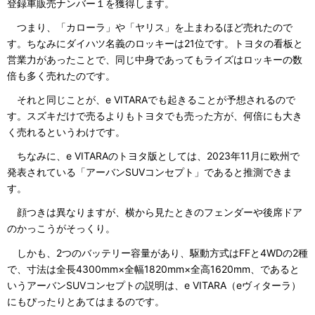
登録車販売ナンバー１を獲得します。
つまり、「カローラ」や「ヤリス」を上まわるほど売れたので
す。ちなみにダイハツ名義のロッキーは21位です。トヨタの看板と
営業力があったことで、同じ中身であってもライズはロッキーの数
倍も多く売れたのです。
それと同じことが、e VITARAでも起きることが予想されるので
す。スズキだけで売るよりもトヨタでも売った方が、何倍にも大き
く売れるというわけです。
ちなみに、e VITARAのトヨタ版としては、2023年11月に欧州で
発表されている「アーバンSUVコンセプト」であると推測できま
す。
顔つきは異なりますが、横から見たときのフェンダーや後席ドア
のかっこうがそっくり。
しかも、2つのバッテリー容量があり、駆動方式はFFと4WDの2種
で、寸法は全長4300mm×全幅1820mm×全高1620mm、であると
いうアーバンSUVコンセプトの説明は、e VITARA（eヴィターラ）
にもぴったりとあてはまるのです。