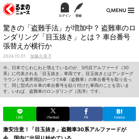
MENU
ログイン
登録
驚きの「盗難手法」が増加中？ 盗難車のロ
ンダリング「目玉抜き」とは？ 車台番号
張替えが横行か
2024.10.01
加藤久美子
今、日本でじわじわと増えているのが、3代目アルファード（30
系）に代表される「目玉抜き」車両です。目玉抜きとはアンダーグ
ラウンドな業界用語の一つでA車（盗難車）の車台番号を取り去っ
て、同じ型式のＢ車の車台番号を貼り付けた車両のことを言いま
す。いわば、盗難車のロンダリング（洗浄）です。
LINE
(Twitter)
FB
Hatena
激安注意！「目玉抜き」盗難車30系アルファードが
今、国内に出回り始めている