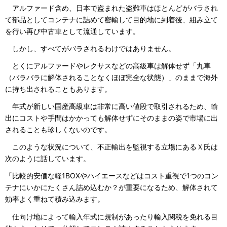
アルファード含め、日本で盗まれた盗難車はほとんどがバラされ
て部品としてコンテナに詰めて密輸して目的地に到着後、組み立て
を行い再び中古車として流通しています。
しかし、すべてがバラされるわけではありません。
とくにアルファードやレクサスなどの高級車は解体せず「丸車
（バラバラに解体されることなくほぼ完全な状態）」のままで海外
に持ち出されることもあります。
年式が新しい国産高級車は非常に高い値段で取引されるため、輸
出にコストや手間はかかっても解体せずにそのままの姿で市場に出
されることも珍しくないのです。
このような状況について、不正輸出を監視する立場にあるＸ氏は
次のように話しています。
「比較的安価な軽1BOXやハイエースなどはコスト重視で1つのコン
テナにいかにたくさん詰め込むか？が重要になるため、解体されて
効率よく重ねて積み込みます。
仕向け地によって輸入年式に規制があったり輸入関税を免れる目