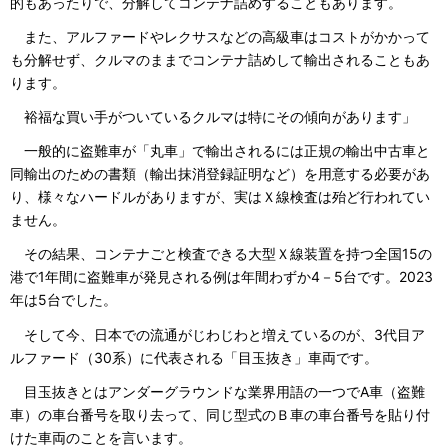
的もあったりで、分解してコンテナ詰めすることもあります。
また、アルファードやレクサスなどの高級車はコストがかかって
も分解せず、クルマのままでコンテナ詰めして輸出されることもあ
ります。
裕福な買い手がついているクルマは特にその傾向があります」
一般的に盗難車が「丸車」で輸出されるには正規の輸出中古車と
同輸出のための書類（輸出抹消登録証明など）を用意する必要があ
り、様々なハードルがありますが、実はＸ線検査は殆ど行われてい
ません。
その結果、コンテナごと検査できる大型Ｘ線装置を持つ全国15の
港で1年間に盗難車が発見される例は年間わずか4－5台です。2023
年は5台でした。
そして今、日本での流通がじわじわと増えているのが、3代目ア
ルファード（30系）に代表される「目玉抜き」車両です。
目玉抜きとはアンダーグラウンドな業界用語の一つでA車（盗難
車）の車台番号を取り去って、同じ型式のＢ車の車台番号を貼り付
けた車両のことを言います。