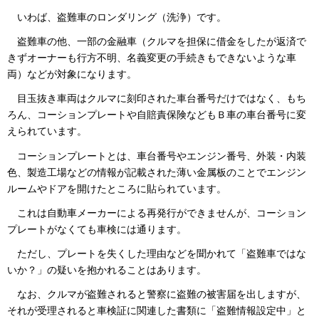
いわば、盗難車のロンダリング（洗浄）です。
盗難車の他、一部の金融車（クルマを担保に借金をしたが返済で
きずオーナーも行方不明、名義変更の手続きもできないような車
両）などが対象になります。
目玉抜き車両はクルマに刻印された車台番号だけではなく、もち
ろん、コーションプレートや自賠責保険などもＢ車の車台番号に変
えられています。
コーションプレートとは、車台番号やエンジン番号、外装・内装
色、製造工場などの情報が記載された薄い金属板のことでエンジン
ルームやドアを開けたところに貼られています。
これは自動車メーカーによる再発行ができませんが、コーション
プレートがなくても車検には通ります。
ただし、プレートを失くした理由などを聞かれて「盗難車ではな
いか？」の疑いを抱かれることはあります。
なお、クルマが盗難されると警察に盗難の被害届を出しますが、
それが受理されると車検証に関連した書類に「盗難情報設定中」と