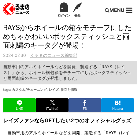
MENU
ログイン
登録
RAYSからホイールの箱をモチーフにした
めちゃかわいいボックスティッシュと両
面刺繍のキータグが登場！
2024.07.30
くるまのニュース編集部
自動車用のアルミホイールなどを開発、製造する「RAYS（レイ
ズ）」から、ホイール梱包箱をモチーフにしたボックスティッシュ
と両面刺繍のキータグが登場しました。
tags:
カスタム/チューニング
,
レイズ
,
役立ち情報
LINE
(Twitter)
FB
Hatena
レイズファンならGETしたい2つのオフィシャルグッズ
自動車用のアルミホイールなどを開発、製造する「RAYS（レイ