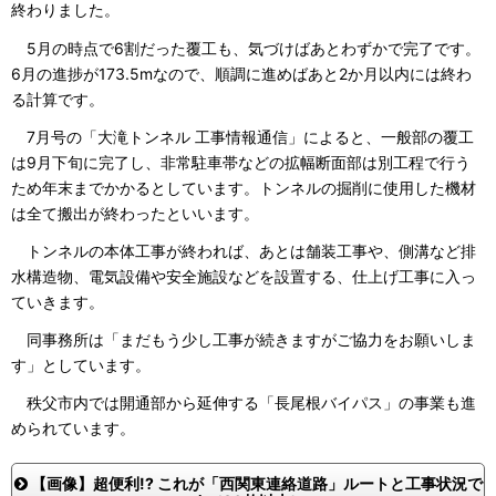
終わりました。
5月の時点で6割だった覆工も、気づけばあとわずかで完了です。
6月の進捗が173.5mなので、順調に進めばあと2か月以内には終わ
る計算です。
7月号の「大滝トンネル 工事情報通信」によると、一般部の覆工
は9月下旬に完了し、非常駐車帯などの拡幅断面部は別工程で行う
ため年末までかかるとしています。トンネルの掘削に使用した機材
は全て搬出が終わったといいます。
トンネルの本体工事が終われば、あとは舗装工事や、側溝など排
水構造物、電気設備や安全施設などを設置する、仕上げ工事に入っ
ていきます。
同事務所は「まだもう少し工事が続きますがご協力をお願いしま
す」としています。
秩父市内では開通部から延伸する「長尾根バイパス」の事業も進
められています。
【画像】超便利!? これが「西関東連絡道路」ルートと工事状況で