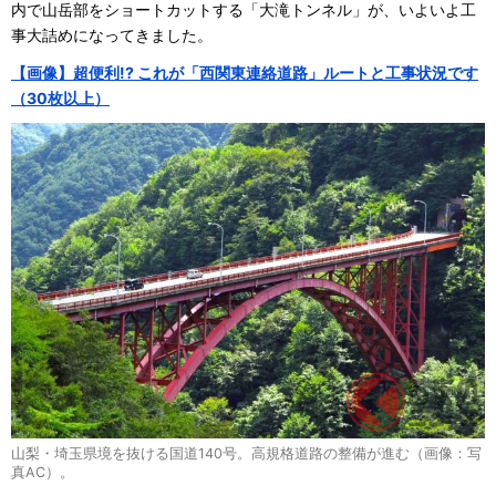
内で山岳部をショートカットする「大滝トンネル」が、いよいよ工
事大詰めになってきました。
【画像】超便利!? これが「西関東連絡道路」ルートと工事状況です
（30枚以上）
山梨・埼玉県境を抜ける国道140号。高規格道路の整備が進む（画像：写
真AC）。