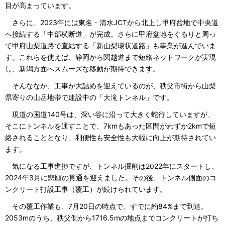
目が高まっています。
さらに、2023年には東名・清水JCTから北上し甲府盆地で中央道
へ接続する「中部横断道」が完成。さらに甲府盆地をぐるりと周っ
て甲府山梨道路で直結する「新山梨環状道路」も事業が進んでいま
す。これらを使えば、静岡から関越道まで短絡ネットワークが実現
し、新潟方面へスムーズな移動が期待できます。
そんななか、工事が大詰めを迎えているのが、秩父市街から山梨
県寄りの山岳地帯で建設中の「大滝トンネル」です。
現道の国道140号は、深い谷に沿って大きく蛇行していますが、
そこにトンネルを通すことで、7kmもあった区間がわずか2kmで短
絡されることとなり、利便性も安全性も大幅に向上が期待されてい
ます。
気になる工事進捗ですが、トンネル掘削は2022年にスタートし、
2024年3月に悲願の貫通を迎えました。その後、トンネル側面のコ
ンクリート打設工事（覆工）が続けられています。
その覆工作業も、7月20日の時点で、すでに約84%まで到達。
2053mのうち、秩父側から1716.5mの地点までコンクリートが打ち