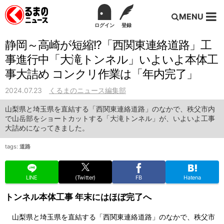
MENU
ログイン
登録
静岡～高崎が短縮!?「西関東連絡道路」工
事進行中「大滝トンネル」いよいよ本体工
事大詰め コンクリ作業は「年内完了」
2024.07.23
くるまのニュース編集部
山梨県と埼玉県を直結する「西関東連絡道路」のなかで、秩父市内
で山岳部をショートカットする「大滝トンネル」が、いよいよ工事
大詰めになってきました。
tags:
道路
LINE
(Twitter)
FB
Hatena
トンネル本体工事 年末にはほぼ完了へ
山梨県と埼玉県を直結する「西関東連絡道路」のなかで、秩父市