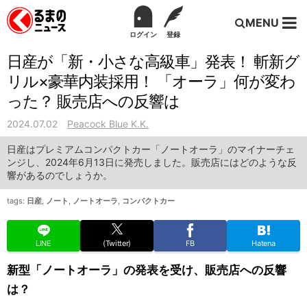
MENU
ログイン
登録
日産が「新・小さな高級車」発表！ 斬新グ
リル×豪華内装採用！ 「オーラ」何が変わ
った？ 販売店への反響は
2024.07.02
Peacock Blue K.K.
日産はプレミアムコンパクトカー「ノートオーラ」のマイナーチェ
ンジし、2024年6月13日に発売しました。販売店にはどのような反
響があるのでしょうか。
tags:
日産
,
ノート
,
ノートオーラ
,
コンパクトカー
LINE
(Twitter)
FB
Hatena
新型「ノートオーラ」の発表を受け、販売店への反響
は？