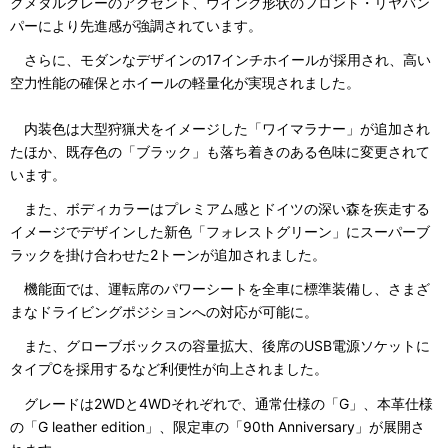
クメタルグレーのアクセント、ウイング形状のフロント・リヤバン
パーにより先進感が強調されています。
さらに、モダンなデザインの17インチホイールが採用され、高い
空力性能の確保とホイールの軽量化が実現されました。
内装色は大型狩猟犬をイメージした「ワイマラナー」が追加され
たほか、既存色の「ブラック」も落ち着きのある色味に変更されて
います。
また、ボディカラーはプレミアム感とドイツの深い森を疾走する
イメージでデザインした新色「フォレストグリーン」にスーパーブ
ラックを掛け合わせた2トーンが追加されました。
機能面では、運転席のパワーシートを全車に標準装備し、さまざ
まなドライビングポジションへの対応が可能に。
また、グローブボックスの容量拡大、後席のUSB電源ソケットに
タイプCを採用するなど利便性が向上されました。
グレードは2WDと4WDそれぞれで、通常仕様の「G」、本革仕様
の「G leather edition」、限定車の「90th Anniversary」が展開さ