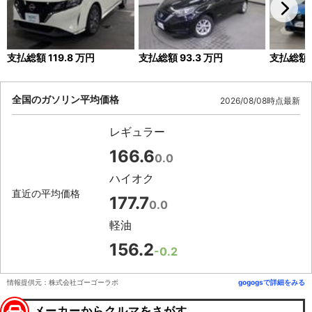
支払総額
119.8
万円
支払総額
93.3
万円
支払総額
全国のガソリン平均価格
2026/08/08時点最新
レギュラー
166.6
0.0
ハイオク
直近の平均価格
177.7
0.0
軽油
156.2
-0.2
情報提供元：株式会社ゴーゴーラボ
gogogsで詳細をみる
メーカーからクルマをさがす