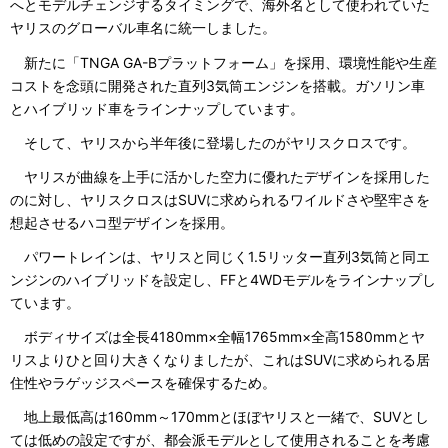
へとモデルチェンジするタイミングで、海外名として使われていた
ヤリスのグローバル車名に統一しました。
新たに「TNGA GA-Bプラットフォーム」を採用、環境性能や生産
コストを念頭に開発された直列3気筒エンジンを搭載。ガソリン車
とハイブリッド車をラインナップしています。
そして、ヤリスから半年後に登場したのがヤリスクロスです。
ヤリスが曲線を上手に活かした空力に優れたデザインを採用した
のに対し、ヤリスクロスはSUVに求められるワイルドさや堅牢さを
想起させるハコ型デザインを採用。
パワートレインは、ヤリスと同じく1.5リッター直列3気筒と同エ
ンジンのハイブリッドを設定し、FFと4WDモデルをラインナップし
ています。
ボディサイズは全長4180mm×全幅1765mm×全高1580mmとヤ
リスよりひと回り大きくなりましたが、これはSUVに求められる居
住性やラゲッジスペースを確保するため。
地上最低高は160mm～170mmとほぼヤリスと一緒で、SUVとし
ては低めの設定ですが、都会派モデルとして使用されることを考慮