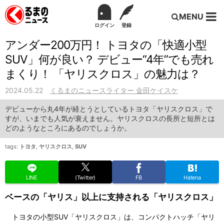
MENU
ログイン
登録
アンダー200万円！ トヨタの「快適小型
SUV」何が良い？ デビュー“4年”でも売れ
まくり！ 「ヤリスクロス」の魅力は？
2024.05.22
くるまのニュースライター 金田ケイスケ
デビューから丸4年が経とうとしているトヨタ「ヤリスクロス」で
すが、いまでも人気が衰えません。ヤリスクロスの長所と短所とは
どのようなところにあるのでしょうか。
tags:
トヨタ
,
ヤリスクロス
,
SUV
LINE
(Twitter)
FB
Hatena
ベースの「ヤリス」以上に支持される「ヤリスクロス」
トヨタの小型SUV「ヤリスクロス」は、コンパクトハッチ「ヤリ