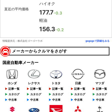
ハイオク
直近の平均価格
177.7
-0.3
軽油
156.3
-0.2
情報提供元：株式会社ゴーゴーラボ
gogogsで詳細をみる
メーカーからクルマをさがす
国産自動車メーカー
ホンダ
レクサス
トヨタ
日産
マツダ
記事一覧
記事一覧
記事一覧
記事一覧
記事一覧
カタログ
カタログ
カタログ
カタログ
カタログ
中古車
中古車
中古車
中古車
中古車