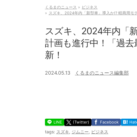
くるまのニュース
ビジネス
スズキ、2024年内「新型車」導入か!? 軽商
スズキ、2024年内「
計画も進行中！「過去
新！
2024.05.13
くるまのニュース編集部
LINE
(Twitter)
Facebook
Hat
tags:
スズキ
,
ジムニー
,
ビジネス