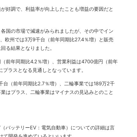
が好調で、利益率が向上したことも増益の要因だと
各国の市場で減速がみられましたが、その中でイン
）、欧州では3万9千台（前年同期比27.4％増）と販売
上回る結果となりました。
（前年同期比4.2％増）、営業利益は4700億円（前年
にプラスとなる見通しとなっています。
台（前年同期比2.7％増）、二輪事業では189万2千
輪事業はプラス、二輪事業はマイナスの見込みとのこと
（バッテリーEV：電気自動車）についての詳細は言
向けて開発を進めているといいます。