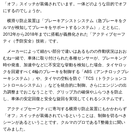
「オフ」スイッチが装備されています。一体どのような目的でオフ
にするのでしょうか。
横滑り防止装置は「ブレーキアシストシステム（急ブレーキをク
ルマが検知してブレーキをサポートするシステム）」とともに、
2012年から2018年までに搭載が義務化された「アクティブセーフ
ティ（予防安全）技術」です。
メーカーによって細かい部分で違いはあるものの作動状況はおお
むね一緒で、車体に取り付けられた各種センサーが、ブレーキング
時や発進、加速中などに不安定な挙動を検知した場合、タイヤロッ
クを回避すべく4輪のブレーキを制御する「ABS（アンチロックブレ
ーキシステム）」や、タイヤの空転を防ぐ「TCS（トラクションコ
ントロールシステム）」などを統合的に制御。さらにエンジンの出
力調整までおこなうことで、グリップ力の確保やふらつきを防止
し、車体の安定回復と安全な旋回を実現してくれるシステムです。
アクティブセーフティに寄与する横滑り防止装置にもかかわらず
「オフ」スイッチが装備されているということは、制御を切るべき
シーンがあるということです。クルマのプロであるT整備士に聞い
てみました。