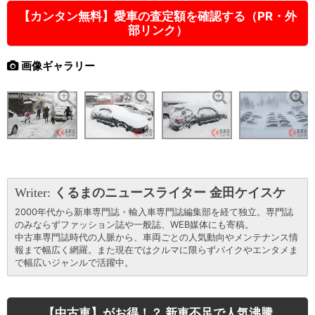
【カンタン無料】愛車の査定額を確認する（PR・外
部リンク）
画像ギャラリー
Writer:
くるまのニュースライター 金田ケイスケ
2000年代から新車専門誌・輸入車専門誌編集部を経て独立。専門誌
のみならずファッション誌や一般誌、WEB媒体にも寄稿。
中古車専門誌時代の人脈から、車両ごとの人気動向やメンテナンス情
報まで幅広く網羅。また現在ではクルマに限らずバイクやエンタメま
で幅広いジャンルで活躍中。
【中古車】がお得！？ 新車不足で人気沸騰