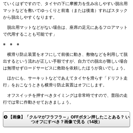
ていくはずですので、タイヤの下に摩擦力を生み出しやすい脱出用
マットなどを敷いてゆっくりと前進（または後進）すればスタック
から脱出しやすくなります。
脱出用マットなどがない場合は、座席の足元にあるフロアマット
で代用することも可能です」
※ ※ ※
横滑り防止装置をオフにして前後に動き、敷物などを利用して脱
出するという流れが正しい手順ですが、自力での脱出が難しい場合
は無理せずロードサービスに救助を依頼したほうが良いでしょう。
ほかにも、サーキットなどであえてタイヤを滑らす「ドリフト走
行」をおこなうときも横滑り防止装置はオフにします。
オフスイッチを押すべきタイミングは非常時ですので、普段の走
行では常に作動させておきましょう。
【画像】「クルマがフラフラ～」OFFボタン押したことある？ い
つオフにすべき？画像で見る（14枚）