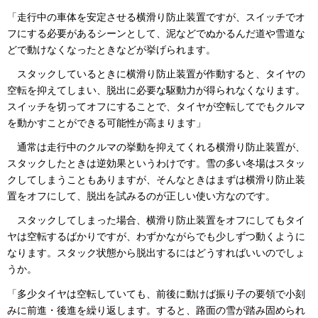
「走行中の車体を安定させる横滑り防止装置ですが、スイッチでオ
フにする必要があるシーンとして、泥などでぬかるんだ道や雪道な
どで動けなくなったときなどが挙げられます。
スタックしているときに横滑り防止装置が作動すると、タイヤの
空転を抑えてしまい、脱出に必要な駆動力が得られなくなります。
スイッチを切ってオフにすることで、タイヤが空転してでもクルマ
を動かすことができる可能性が高まります」
通常は走行中のクルマの挙動を抑えてくれる横滑り防止装置が、
スタックしたときは逆効果というわけです。雪の多い冬場はスタッ
クしてしまうこともありますが、そんなときはまずは横滑り防止装
置をオフにして、脱出を試みるのが正しい使い方なのです。
スタックしてしまった場合、横滑り防止装置をオフにしてもタイ
ヤは空転するばかりですが、わずかながらでも少しずつ動くように
なります。スタック状態から脱出するにはどうすればいいのでしょ
うか。
「多少タイヤは空転していても、前後に動けば振り子の要領で小刻
みに前進・後進を繰り返します。すると、路面の雪が踏み固められ