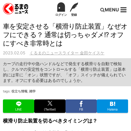
MENU
ログイン
登録
車を安定させる「横滑り防止装置」なぜオ
フにできる？ 通常は切っちゃダメ!? オフ
にすべき非常時とは
2023.02.05
くるまのニュースライター 金田ケイスケ
カーブの走行中や急ハンドルなどで発生する横滑りを自動で検知
し、クルマの安定性をコントロールする「横滑り防止装置」は基本
的には常に「オン」状態ですが、「オフ」スイッチが備えられてい
ます。オフにする必要はあるのでしょうか。
tags:
役立ち情報
,
雑学
LINE
(Twitter)
FB
Hatena
横滑り防止装置を切るべきタイミングは？