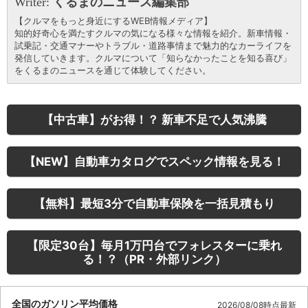
Writer:
くるまのニュース編集部
【クルマをもっと身近にするWEB情報メディア】
知的好奇心を満たすクルマの気になる様々な情報を紹介。新車情報・
試乗記・交通マナーやトラブル・道路事情まで魅力的なカーライフを
発信していきます。クルマについて「知らなかったことを知る喜び」
をくるまのニュースを通じて体験してください。
【中古車】がお得！？ 新車不足で人気沸騰
【NEW】自動車カタログでスペック情報を見る！
【無料】最短3分で自動車保険を一括見積もり
【限定30台】毎月1万円台でフォレスターに乗れ
る！？（PR・外部リンク）
全国のガソリン平均価格
2026/08/08時点最新