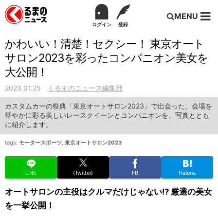
MENU
ログイン
登録
かわいい！清楚！セクシー！ 東京オート
サロン2023を彩ったコンパニオン美女を
大公開！
2023.01.25
くるまのニュース編集部
カスタムカーの祭典「東京オートサロン2023」で出会った、会場を
華やかに彩る美しいレースクイーンとコンパニオンを、写真ととも
に紹介します。
tags:
モータースポーツ
,
東京オートサロン2023
LINE
(Twitter)
FB
Hatena
オートサロンの主役はクルマだけじゃない!? 厳選の美女
を一挙公開！