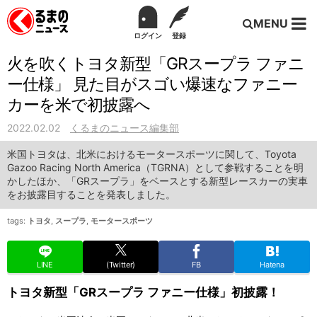
MENU
ログイン
登録
火を吹くトヨタ新型「GRスープラ ファニ
ー仕様」 見た目がスゴい爆速なファニー
カーを米で初披露へ
2022.02.02
くるまのニュース編集部
米国トヨタは、北米におけるモータースポーツに関して、Toyota
Gazoo Racing North America（TGRNA）として参戦することを明
かしたほか、「GRスープラ」をベースとする新型レースカーの実車
をお披露目することを発表しました。
tags:
トヨタ
,
スープラ
,
モータースポーツ
LINE
(Twitter)
FB
Hatena
トヨタ新型「GRスープラ ファニー仕様」初披露！