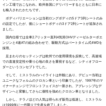
イン工場でおこなわれ、欧州各国にデリバリーするとともに日本に
も輸入されたかたちです。
ボディバリエーションは当初ロングボディの5ドア3列シートのみ
の設定でしたが、後にショートボディの3ドア2列シートが追加され
ました。
国内仕様では全車2.7リッター直列4気筒OHVディーゼルターボエ
ンジンと4速ATの組み合わせで、駆動方式はパートタイム式4WDを
採用。
足まわりのセッティングは欧州での使用環境を反映して、高速域
での直進安定性や乗り心地の良さを重視するなど、シティオフロー
ダーというコンセプトでした。
そして、ミストラルのハイライトは外観にあり、デビュー当初は
ユニークなフォルムのクロカン車という印象でしたが、1997年のマ
イナーチェンジでフロントフェイスが一新され、アグレッシブなデ
ザインへと変貌してさらに個性を強めたクロカン車となりました。
しかし、テラノほどの人気は得られず販売は低迷し、ミストラル
は1999年に一代限りで生産を終了しました。