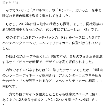
消えた「R1」
かつてスバルは「スバル360」や「サンバー」といった、名車と
呼ばれる軽自動車を数多く輩出してきました。
しかし、2012年に軽自動車の生産から撤退。そして、同社最後の
新型軽乗用車となったのが、2005年にデビューした「R1」です。
R1のボディは5ドアハッチバックの「R2」をベースにした3ドア
ハッチバッククーペで、スペシャリティカーに位置づけられていま
した。
外観はR2のルーフを短くした印象ですが、台形のフォルムを形成
するサイドビューが斬新で、デザインは高く評価されました。
内装ではインパネまわりはR2に準じたデザインでしたが、R1独自
のカラーコーディネートが採用され、アルカンターラと本革を組み
合わせたトリムが設定されるなど、スペシャリティカーに相応しい
内容です。
一方で外観デザインを優先したことから後席のスペースは狭く、
あくまでも2人乗りを前提とした2＋2という割り切った設計でし
た。