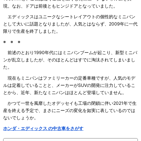
現。なお、ドアは前後ともヒンジドアとなっていました。
エディックスはユニークなシートレイアウトの個性的なミニバン
として大いに話題となりましたが、人気とはならず、2009年に一代
限りで生産を終了しました。
※ ※ ※
前述のとおり1990年代にはミニバンブームが起こり、新型ミニバ
ンが乱立しましたが、そのほとんどはすでに淘汰されてしまいまし
た。
現在もミニバンはファミリーカーの定番車種ですが、人気のモデ
ルは定着していることと、メーカーがSUVの開発に注力しているこ
とから、近年、新たなミニバンはほとんど登場していません。
かつて一世を風靡したオデッセイも工場の閉鎖に伴い2021年で生
産を終える予定で、まさにニーズの変化を如実に表しているのでは
ないでしょうか。
ホンダ・エディックス の中古車をさがす