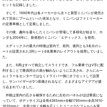
ヒットを記録しました。
そして、1990年代は各メーカーから次々と新型ミニバンが発売さ
れて完全にブームといった状況となり、ミニバンはファミリーカー
の定番車種として定着しました。
その後、趣向を凝らしたミニバンが登場して多様化が始まり、ホ
ンダも2004年に、新発想のミニバン「エディックス」を発売。
エディックスの最大の特徴は室内で、前列、後列とも3名分のシ
ートが設置された2列シート6名乗車のレイアウトを採用していまし
た。
また、6席はすべて独立してスライドでき、フル乗車ではV字に配
列することで乗員同士の肩が触れないように工夫され、さらにルー
ムミラーをセンターではなくドライバー側にオフセットして設置
し、サンバイザーが3つ装備されるなど、さまざまなアイデアが盛
り込まれていました。
外観は室内の広さを確保するために左右のパネルがほぼ垂直にな
っていて、ボディサイズは全長4285mm×全幅1795mm×全高1610-
1635mmと、全長は短く全幅を広くしたユニークなフォルムを実