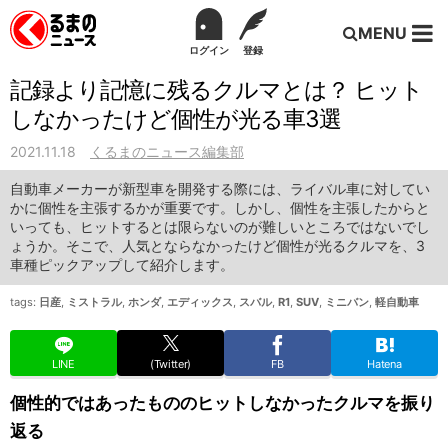
MENU
ログイン
登録
記録より記憶に残るクルマとは？ ヒット
しなかったけど個性が光る車3選
2021.11.18
くるまのニュース編集部
自動車メーカーが新型車を開発する際には、ライバル車に対してい
かに個性を主張するかが重要です。しかし、個性を主張したからと
いっても、ヒットするとは限らないのが難しいところではないでし
ょうか。そこで、人気とならなかったけど個性が光るクルマを、3
車種ピックアップして紹介します。
tags:
日産
,
ミストラル
,
ホンダ
,
エディックス
,
スバル
,
R1
,
SUV
,
ミニバン
,
軽自動車
LINE
(Twitter)
FB
Hatena
個性的ではあったもののヒットしなかったクルマを振り
返る