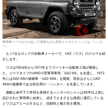
軍用車ベースなだけあって無骨ながら意外とスタイリッシュな「ハンタ
ー」
もう1台もロシアの自動車メーカーで、UAZ（ワズ）のクルマを紹
介します。
ワズは1954年から1971年までゴーリキー自動車工場が開発し
た、ジープタイプの4WD小型軍用車両「GAZ-69」を生産し、1972
年にはGAZ-69の後継車「UAZ-469」を開発。現在はさらにUAZ-
469の後継車である民生用の「ハンター」を生産しています。
過酷な条件下で本領を発揮するハンターのシャシは40年以上前に
設計された軍用車に由来し、頑丈でさまざまな路面に適応している
とワズはアピールするなど、信頼性と耐久性を重視。