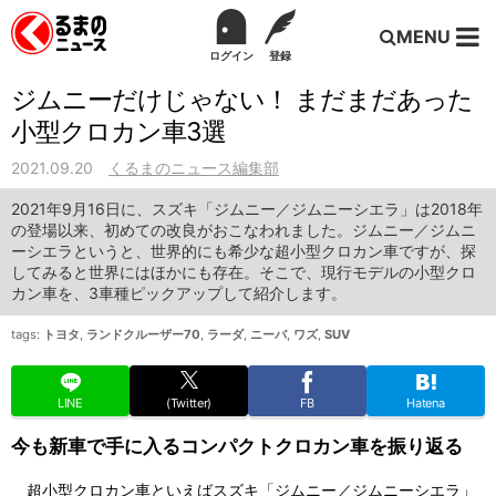
MENU
ログイン
登録
ジムニーだけじゃない！ まだまだあった
小型クロカン車3選
2021.09.20
くるまのニュース編集部
2021年9月16日に、スズキ「ジムニー／ジムニーシエラ」は2018年
の登場以来、初めての改良がおこなわれました。ジムニー／ジムニ
ーシエラというと、世界的にも希少な超小型クロカン車ですが、探
してみると世界にはほかにも存在。そこで、現行モデルの小型クロ
カン車を、3車種ピックアップして紹介します。
tags:
トヨタ
,
ランドクルーザー70
,
ラーダ
,
ニーバ
,
ワズ
,
SUV
LINE
(Twitter)
FB
Hatena
今も新車で手に入るコンパクトクロカン車を振り返る
超小型クロカン車といえばスズキ「ジムニー／ジムニーシエラ」