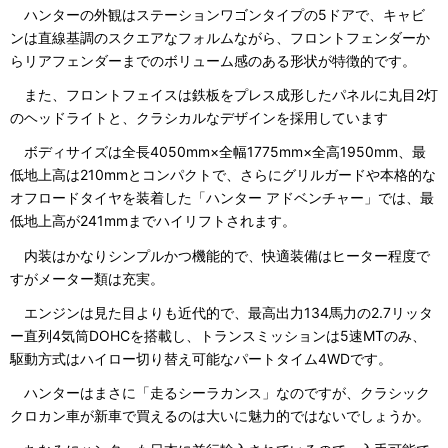
ハンターの外観はステーションワゴンタイプの5ドアで、キャビ
ンは直線基調のスクエアなフォルムながら、フロントフェンダーか
らリアフェンダーまでのボリューム感のある形状が特徴的です。
また、フロントフェイスは鉄板をプレス成形したパネルに丸目2灯
のヘッドライトと、クラシカルなデザインを採用しています
ボディサイズは全長4050mm×全幅1775mm×全高1950mm、最
低地上高は210mmとコンパクトで、さらにグリルガードや本格的な
オフロードタイヤを装着した「ハンター アドベンチャー」では、最
低地上高が241mmまでハイリフトされます。
内装はかなりシンプルかつ機能的で、快適装備はヒーター程度で
すがメーター類は充実。
エンジンは見た目よりも近代的で、最高出力134馬力の2.7リッタ
ー直列4気筒DOHCを搭載し、トランスミッションは5速MTのみ、
駆動方式はハイロー切り替え可能なパートタイム4WDです。
ハンターはまさに「走るシーラカンス」なのですが、クラシック
クロカン車が新車で買えるのは大いに魅力的ではないでしょうか。