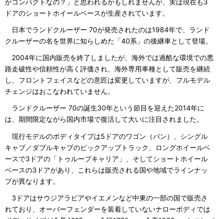
がコンパクトなの？」と思われるかもしれませんが、実は現在も3
ドアのショートホイールベースが生産されています。
日本でランドクルーザー 70が発売されたのは1984年で、ランド
クルーザーの名を世界に知らしめた「40系」の後継車として登場。
2004年に国内販売を終了しましたが、海外では過酷な環境での悪
路走破性や信頼性が高く評価され、海外専用車種として販売を継続
し、フロントフェイスなどの意匠は変更していますが、フルモデル
チェンジはおこなわれていません。
ランドクルーザー 70の誕生30年という節目を迎えた2014年に
は、期間限定ながら国内市場で復活して大いに注目されました。
現行モデルのボディタイプは5ドアのワゴン（バン）、シングル
キャブ／ダブルキャブのピックアップトラック、ロングホイールベ
ースで3ドアの「トゥループキャリア」、そしてショートホイール
ベースの3ドアがあり、これらは販売される国や地域でラインナッ
プが異なります。
3ドアはサウジアラビアやイエメンなど中東の一部の国で販売さ
れており、オーバーフェンダーを装着していないナローボディでは