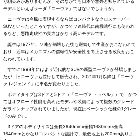
り馴染みがありませんが、そのなかでも日本で意外と知られている
モデルといえばラーダ「ニーヴァ」ではないでしょうか。
ニーヴァは今風に表現するならばコンパクトなクロスオーバー
SUVといったところですが、かつてソ連時代に南極遠征にも使われ
るなど、悪路走破性の実力はかなり高いモデルです。
誕生は1977年。ソ連が崩壊した後も継続して生産がおこなわれて
おり、近年はメカニズムの信頼性や安全性を向上させる改良がおこ
なわれています。
すでに1998年にはより近代的なSUVの新型ニーヴァが登場しまし
たが、旧ニーヴァも並行して販売され、2021年1月以降は「ニーヴ
ァ レジェンド」に車名が変わりました。
ボディタイプは3ドアと5ドア（「ニーヴァ トラベル」）で、かつ
てはオフロード性能を高めたモデルや装備によって複数のグレード
がラインナップされていましたが、現在はベーシック仕様の1グレー
ドのみです。
3ドアのボディサイズは全長3640mm×全幅1680mm×全高
1640mmとかなりコンパクトな設計で、最低地上も200mmありま