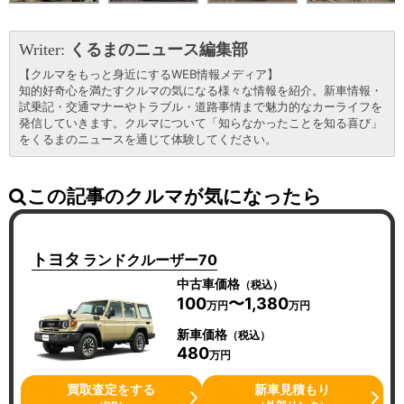
Writer:
くるまのニュース編集部
【クルマをもっと身近にするWEB情報メディア】
知的好奇心を満たすクルマの気になる様々な情報を紹介。新車情報・
試乗記・交通マナーやトラブル・道路事情まで魅力的なカーライフを
発信していきます。クルマについて「知らなかったことを知る喜び」
をくるまのニュースを通じて体験してください。
この記事のクルマが気になったら
トヨタ
ランドクルーザー70
中古車価格
（税込）
100
〜1,380
万円
万円
新車価格
（税込）
480
万円
買取査定をする
新車見積もり