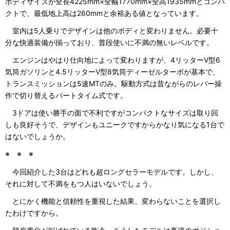
ボディサイズが全長4225mm×全幅1770mm×全高1935mmとコンパ
クトで、最低地上高は260mmと余裕ある値となっています。
室内は5人乗りでデザインは他のボディと変わりません。必要十
分な快適装備が揃っており、普段使いに不満の無いレベルです。
エンジンはやはり仕向地によって変わりますが、4リッターV型6
気筒ガソリンと4.5リッターV型8気筒ディーゼルターボが基本で、
トランスミッションは5速MTのみ。駆動方式は昔ながらのレバー操
作で切り替えるパートタイム式です。
3ドアは使い勝手の面で不利ですがコンパクトなサイズは取り回
しも良好そうで、デザインもユニークですからかなり気になる1台で
はないでしょうか。
※ ※ ※
今回紹介した3台はどれも超ロングセラーモデルです。しかし、
それに対して不満をもつ人はいないでしょう。
とにかく機能と信頼性を重視した結果、変わらないことを選択し
たわけですから。