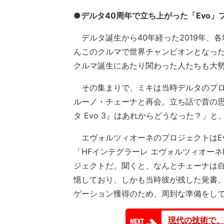
●デルタ40周年で立ち上がった「Evo」
デルタ誕生から40年経った2019年、
んこのクルマで世界チャンピオンとなっ
クルマ誕生にあたり関わった人たちも大
その集まりで、ミキは当時デルタのプロ
ルーノ・チェーナと再会。立ち話で昔の
タ Evo 3』はあれからどうなった？」
エヴォルツィオーネのプロジェクトはEvo
「HFインテグラーレ エヴォルツィオーネI
ジェクトだ。聞くと、なんとチェーナは
憶しており、しかも当時彼が残した覚書
ゲーション獲得のため、周到な準備をし
現代の技術で、