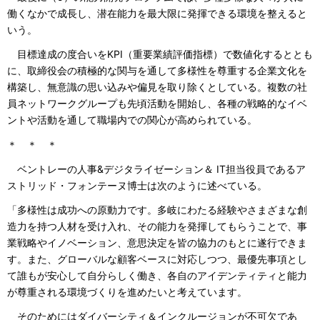
働くなかで成長し、潜在能力を最大限に発揮できる環境を整えると
いう。
目標達成の度合いをKPI（重要業績評価指標）で数値化するととも
に、取締役会の積極的な関与を通して多様性を尊重する企業文化を
構築し、無意識の思い込みや偏見を取り除くとしている。複数の社
員ネットワークグループも先頃活動を開始し、各種の戦略的なイベ
ントや活動を通して職場内での関心が高められている。
＊ ＊ ＊
ベントレーの人事&デジタライゼーション＆ IT担当役員であるア
ストリッド・フォンテーヌ博士は次のように述べている。
「多様性は成功への原動力です。多岐にわたる経験やさまざまな創
造力を持つ人材を受け入れ、その能力を発揮してもらうことで、事
業戦略やイノベーション、意思決定を皆の協力のもとに遂行できま
す。また、グローバルな顧客ベースに対応しつつ、最優先事項とし
て誰もが安心して自分らしく働き、各自のアイデンティティと能力
が尊重される環境づくりを進めたいと考えています。
そのためにはダイバーシティ＆インクルージョンが不可欠であ