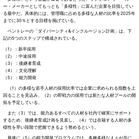
ー・メーカーとしてもっとも「多様性」に富んだ企業を目指してい
る最中だ。具体的には、管理職に占める多様な人材の比率を2025年
までに30％とする目標を掲げている。
ベントレーの「ダイバーシティ&インクルージョン計画」は、下
記の5つのステップで構成されている。
（1）：新卒採用
（2）：中途採用
（3）：後継者育成
（4）：文化理解
（5）：能力開発
（1）の多様な若手人材の採用比率では企業に求められる指数を上
回ることを見込み、（2）の即戦力の採用では新たな人材プールの開
拓を予定している。
また（3）では、能力あるすべての人材を社内で確実にサポート
するため、後継者育成計画を見直し、（4）では在籍する人材の多
様性を早い段階で把握できるよう努めるという。
最後に（5）の能力開発プログラムでは、多種多様な人々が共に