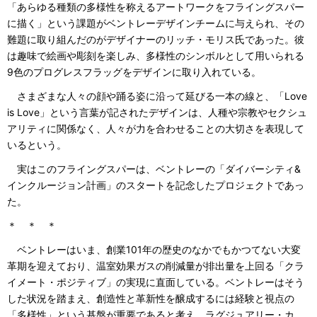
「あらゆる種類の多様性を称えるアートワークをフライングスパー
に描く」という課題がベントレーデザインチームに与えられ、その
難題に取り組んだのがデザイナーのリッチ・モリス氏であった。彼
は趣味で絵画や彫刻を楽しみ、多様性のシンボルとして用いられる
9色のプログレスフラッグをデザインに取り入れている。
さまざまな人々の顔や踊る姿に沿って延びる一本の線と、「Love
is Love」という言葉が記されたデザインは、人種や宗教やセクシュ
アリティに関係なく、人々が力を合わせることの大切さを表現して
いるという。
実はこのフライングスパーは、ベントレーの「ダイバーシティ&
インクルージョン計画」のスタートを記念したプロジェクトであっ
た。
＊ ＊ ＊
ベントレーはいま、創業101年の歴史のなかでもかつてない大変
革期を迎えており、温室効果ガスの削減量が排出量を上回る「クラ
イメート・ポジティブ」の実現に直面している。ベントレーはそう
した状況を踏まえ、創造性と革新性を醸成するには経験と視点の
「多様性」という基盤が重要であると考え、ラグジュアリー・カ