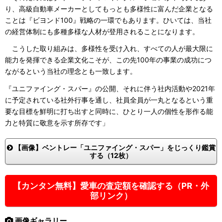
り、高級自動車メーカーとしてもっとも多様性に富んだ企業となる
ことは『ビヨンド100』戦略の一環でもあります。ひいては、当社
の経営体制にも多種多様な人材が登用されることになります。
こうした取り組みは、多様性を受け入れ、すべての人が最大限に
能力を発揮できる企業文化こそが、この先100年の事業の成功につ
ながるという当社の理念とも一致します。
『ユニファイング・スパー』の公開、それに伴う社内活動や2021年
に予定されている社外行事を通し、社員全員が一丸となるという重
要な目標を鮮明に打ち出すと同時に、ひとり一人の個性を形作る能
力と特質に敬意を示す所存です」
【画像】ベントレー「ユニファイング・スパー」をじっくり鑑賞
する（12枚）
【カンタン無料】愛車の査定額を確認する（PR・外
部リンク）
画像ギャラリー