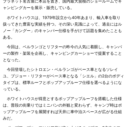
プラネット名古屋に本店を置き、国内最大規模のショールームでキ
ャンピングカーを展示・販売している。
ホワイトハウスは、1979年設立から40年あまり、輸入車を取り
扱ってきた豊富な実績を持つ。その深い見識によって、過去にはル
ノー「カングー」のキャンパー仕様を手がけて話題を集めたことも
ある。
今回は、ベルランゴとリフターの昨今の人気に着眼し、キャンパ
ーの製作・架装を企画し、キャンピングカーショーで提案すること
となった。
今回登場したシトロエン・ベルランゴがベース車となるソレイ
ユ、プジョー・リフターがベース車となる「シエル」の2台のボディ
タイプは、標準ルーフとポップアップルーフ仕様を選べるようにな
っている。
ホワイトハウスが得意とするポップアップルーフを搭載した仕様
は、普段の街乗りではミニバンの外観と変わらず、キャンプ時はポ
ップアップルーフを展開すれば天井に車中泊スペースが広がる仕組
みだ。