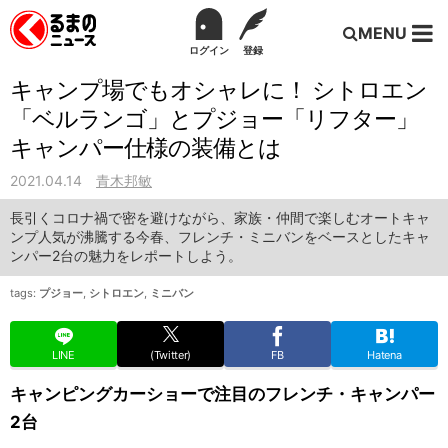
MENU
ログイン
登録
キャンプ場でもオシャレに！ シトロエン
「ベルランゴ」とプジョー「リフター」
キャンパー仕様の装備とは
2021.04.14
青木邦敏
長引くコロナ禍で密を避けながら、家族・仲間で楽しむオートキャ
ンプ人気が沸騰する今春、フレンチ・ミニバンをベースとしたキャ
ンパー2台の魅力をレポートしよう。
tags:
プジョー
,
シトロエン
,
ミニバン
LINE
(Twitter)
FB
Hatena
キャンピングカーショーで注目のフレンチ・キャンパー
2台