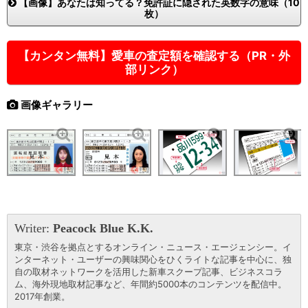
【画像】あなたは知ってる？免許証に隠された英数字の意味（10
枚）
【カンタン無料】愛車の査定額を確認する（PR・外
部リンク）
画像ギャラリー
Writer:
Peacock Blue K.K.
東京・渋谷を拠点とするオンライン・ニュース・エージェンシー。イ
ンターネット・ユーザーの興味関心をひくライトな記事を中心に、独
自の取材ネットワークを活用した新車スクープ記事、ビジネスコラ
ム、海外現地取材記事など、年間約5000本のコンテンツを配信中。
2017年創業。