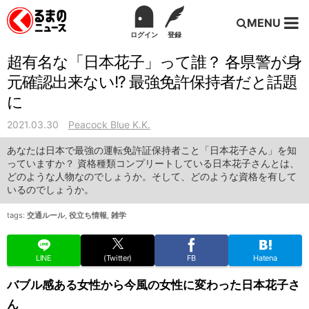
MENU
ログイン
登録
超有名な「日本花子」って誰？ 各県警が身
元確認出来ない!? 最強免許保持者だと話題
に
2021.03.30
Peacock Blue K.K.
あなたは日本で最強の運転免許証保持者こと「日本花子さん」を知
っていますか？ 資格種類コンプリートしている日本花子さんとは、
どのような人物なのでしょうか。そして、どのような資格を有して
いるのでしょうか。
tags:
交通ルール
,
役立ち情報
,
雑学
LINE
(Twitter)
FB
Hatena
バブル感ある女性から今風の女性に変わった日本花子さ
ん