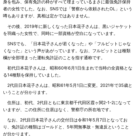
身を包み、保有免許の枠がすべて埋まっているまさに最強免許保持
者の女性でした。なお、SNSでは「警察から依頼されたOL」という
噂もありますが、真相は定かではありません。
その後、2019年に新しくなった日本花子さんは、黒いジャケット
を羽織った女性で、同時に一部資格が空白になっています。
SNSでも、「日本花子さんが若くなった」や「フルビットじゃな
くなった」という声があがっています。なお、フルビットとは種類
欄が全部埋まった運転免許証のことを指す通称です。
初代日本花子さんは、昭和60年6月1日生まれで当時の全資格とな
る14種類を保持していました。
2代目日本花子さんは、昭和61年5月1日に変更。2021年で35歳と
いうことが分かります。
住所は、初代、2代目ともに東京都千代田区霞ヶ関2-1-2になって
いますが、この住所に住居はなく、警察庁の所在地です。
なお、2代目日本花子さんの交付日は令和1年5月7日となってお
り、免許証の種類はゴールドと、5年間無事故・無違反ということ
が分かります。