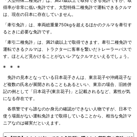
「大型特殊二種免許」は、満21歳以上で取得できる免許ですが、取
得率が非常に低い免許です。大型特殊二種免許で運転できるクルマ
は、現在の日本に存在していません。
「牽引免許」は、車両総重量750kgを超えるほかのクルマを牽引す
るときに必要な免許です。
「牽引二種免許」は、満21歳以上で取得できます。牽引二種免許で
運転できるクルマは、トラクターに客車を繋いだトレーラーバスで
す。ほとんど見かけることがないレアなクルマといえるでしょう。
※ ※ ※
免許の見本となっている日本花子さんは、東京花子や沖縄花子な
ど複数の氏名が展開されることもあるといい、東京の場合、旧姓併
記の例として「日本花子{東京花子}」と記載されるなど、素性が気
になる存在です。
各県警ですら誰なのか身元の確認ができない人物ですが、日本で
使う場面がない運転免許まで取得していることから、相当な免許マ
ニアなのは確実だといえます。