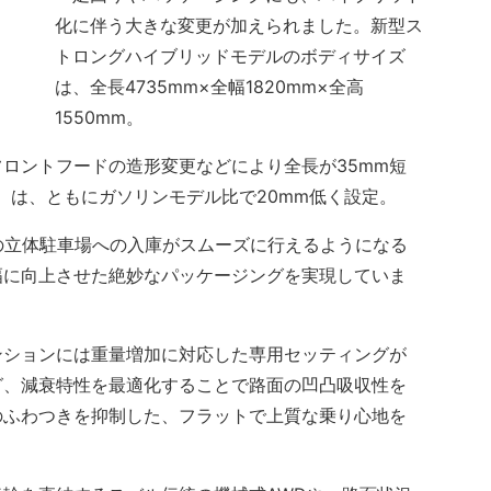
化に伴う大きな変更が加えられました。新型ス
トロングハイブリッドモデルのボディサイズ
は、全長4735mm×全幅1820mm×全高
1550mm。
ロントフードの造形変更などにより全長が35mm短
m）は、ともにガソリンモデル比で20mm低く設定。
の立体駐車場への入庫がスムーズに行えるようになる
幅に向上させた絶妙なパッケージングを実現していま
ションには重量増加に対応した専用セッティングが
グ、減衰特性を最適化することで路面の凹凸吸収性を
のふわつきを抑制した、フラットで上質な乗り心地を