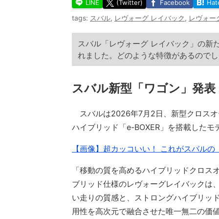
LINE
(Twitter)
Facebook
Hat
tags:
スバル
,
レヴォーグ レイバック
,
レヴォー
スバル「レヴォーグ レイバック」の新
れました。どのような特徴があるのでし
スバル新型「ワゴン」発表
スバルは2026年7月2日、新型クロス
ハイブリッド「e-BOXER」を搭載した
【画像】超カッコいい！ これがスバルの
「移動の質を高めるハイブリッドクロス
ブリッド仕様のレヴォーグレイバックは
い走りの質感と、ストロングハイブリッド
用性を高次元で融合させた唯一無二の価