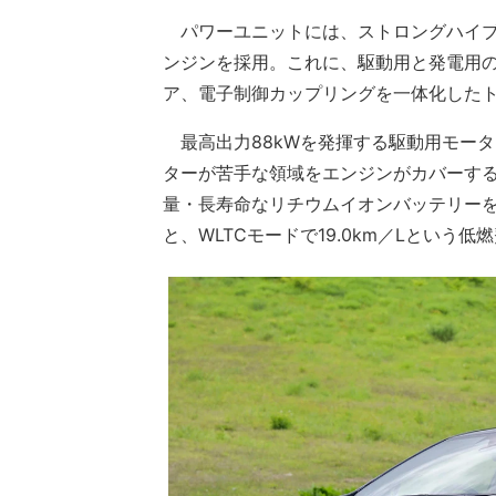
パワーユニットには、ストロングハイブリ
ンジンを採用。これに、駆動用と発電用
ア、電子制御カップリングを一体化した
最高出力88kWを発揮する駆動用モー
ターが苦手な領域をエンジンがカバーす
量・長寿命なリチウムイオンバッテリー
と、WLTCモードで19.0km／Lという