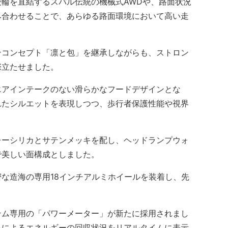
輪を直結するスバル伝統の機械式AWDや、路面状況
組み合わせることで、あらゆる路面環境において高い走
コンセプト「凛と包」を継承しながらも、ストロン
際立たせました。
アインテークのない滑らかなフードデザインとな
れたシルエットを表現しつつ、歩行者保護性能や視界
ーシリカとサテンメッキを配し、ヘッドランプウォ
で美しい面構成としました。
な造海の専用18インチアルミホイールを装着し、先
ム専用の「パワーメーター」が新たに採用されまし
キによるエネルギーの回収状況をリアルタイムに表示