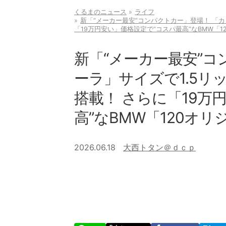
くるまのニュース
ライフ
新「“メーカー最安”コンパクトカー」登場！ 「カ
「19万円安い」価格設定で“コスパ最高”なBMW「
新「“メーカー最安”コ
ーラ」サイズで1.5
搭載！ さらに「19万
高”なBMW「120オ
2026.06.18
大西トタン＠ｄｃｐ