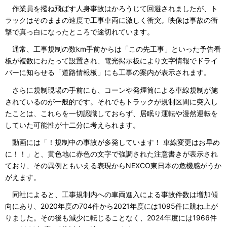
作業員を撥ね飛ばす人身事故はかろうじて回避されましたが、ト
ラックはそのままの速度で工事車両に激しく衝突。映像は事故の衝
撃で真っ白になったところで途切れています。
通常、工事規制の数km手前からは「この先工事」といった予告看
板が複数にわたって設置され、電光掲示板により文字情報でドライ
バーに知らせる「道路情報板」にも工事の案内が表示されます。
さらに規制現場の手前にも、コーンや発煙筒による車線規制が施
されているのが一般的です。それでもトラックが規制区間に突入し
たことは、これらを一切認識しておらず、居眠り運転や漫然運転を
していた可能性が十二分に考えられます。
動画には「！規制中の事故が多発しています！ 車線変更はお早め
に！！」と、黄色地に赤色の文字で強調された注意書きが表示され
ており、その異例ともいえる表現からNEXCO東日本の危機感がうか
がえます。
同社によると、工事規制内への車両進入による事故件数は増加傾
向にあり、2020年度の704件から2021年度には1095件に跳ね上が
りました。その後も減少に転じることなく、2024年度には1966件