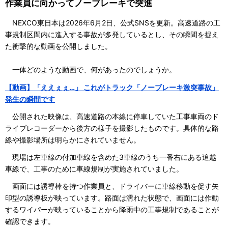
作業員に向かってノーブレーキで突進
NEXCO東日本は2026年6月2日、公式SNSを更新。高速道路の工
事規制区間内に進入する事故が多発しているとし、その瞬間を捉え
た衝撃的な動画を公開しました。
一体どのような動画で、何があったのでしょうか。
【動画】「ええぇぇ…」 これがトラック「ノーブレーキ激突事故」
発生の瞬間です
公開された映像は、高速道路の本線に停車していた工事車両のド
ライブレコーダーから後方の様子を撮影したものです。具体的な路
線や撮影場所は明らかにされていません。
現場は左車線の付加車線を含めた3車線のうち一番右にある追越
車線で、工事のために車線規制が実施されていました。
画面には誘導棒を持つ作業員と、ドライバーに車線移動を促す矢
印型の誘導板が映っています。路面は濡れた状態で、画面には作動
するワイパーが映っていることから降雨中の工事規制であることが
確認できます。