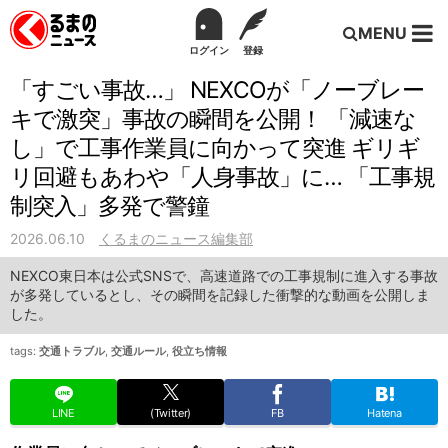
MENU
ログイン
登録
「すごい事故…」 NEXCOが「ノーブレー
キで激突」事故の瞬間を公開！ 「減速な
し」で工事作業員に向かって突進 ギリギ
リ回避もあわや「人身事故」に… 「工事規
制突入」多発で警鐘
2026.06.10
くるまのニュース編集部
NEXCO東日本は公式SNSで、高速道路での工事規制に進入する事故
が多発しているとし、その瞬間を記録した衝撃的な動画を公開しま
した。
tags:
交通トラブル
,
交通ルール
,
役立ち情報
LINE
(Twitter)
FB
Hatena