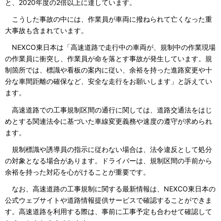
と、2020年度の2倍以上に達しています。
こうした事故の中には、作業員が車両に撥ねられて亡くなった重
大事故も含まれています。
NEXCO東日本は「高速道路で走行中の車両が、規制中の作業現場
の作業員に衝突し、作業員が命を落とす事故が発生しています。規
制箇所では、標識や看板の案内に従い、余裕を持った進路変更や十
分な車間距離の確保など、安全な走行をお願いします」と訴えてい
ます。
高速道路での工事規制区間の通行に関しては、道路交通法をはじ
めとする関連法令に基づいた車線変更義務や速度の遵守が求められ
ます。
規制標識や誘導員の指示に従わない場合は、法令違反として処分
の対象となる場合があります。ドライバーは、規制区間の手前から
余裕を持った対応を心がけることが重要です。
なお、高速道路の工事規制に関する最新情報は、NEXCO東日本の
公式ウェブサイトや道路情報提供サービスで確認することができま
す。高速道路を利用する際は、事前に工事予定も合わせて確認して