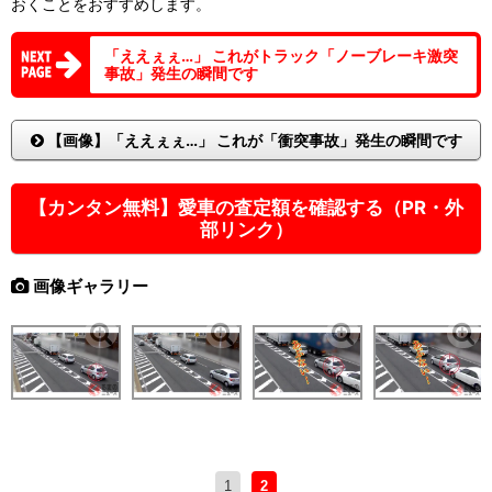
おくことをおすすめします。
「ええぇぇ…」 これがトラック「ノーブレーキ激突
事故」発生の瞬間です
【画像】「ええぇぇ…」 これが「衝突事故」発生の瞬間です
【カンタン無料】愛車の査定額を確認する（PR・外
部リンク）
画像ギャラリー
1
2