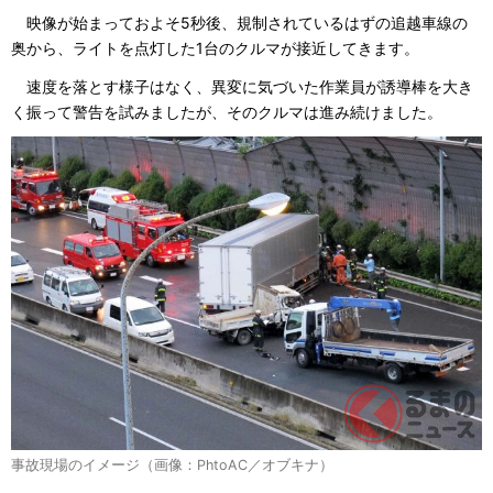
映像が始まっておよそ5秒後、規制されているはずの追越車線の
奥から、ライトを点灯した1台のクルマが接近してきます。
速度を落とす様子はなく、異変に気づいた作業員が誘導棒を大き
く振って警告を試みましたが、そのクルマは進み続けました。
事故現場のイメージ（画像：PhtoAC／オブキナ）