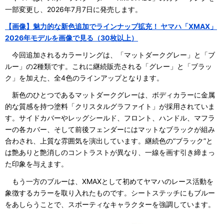
一部変更し、2026年7月7日に発売します。
【画像】魅力的な新色追加でラインナップ拡充！ ヤマハ「XMAX」
2026年モデルを画像で見る（30枚以上）
今回追加されるカラーリングは、「マットダークグレー」と「ブ
ルー」の2種類です。これに継続販売される「グレー」と「ブラッ
ク」を加えた、全4色のラインアップとなります。
新色のひとつであるマットダークグレーは、ボディカラーに金属
的な質感を持つ塗料「クリスタルグラファイト」が採用されていま
す。サイドカバーやレッグシールド、フロント、ハンドル、マフラ
ーの各カバー、そして前後フェンダーにはマットなブラックが組み
合わされ、上質な雰囲気を演出しています。継続色の“ブラック”と
は艶ありと艶消しのコントラストが異なり、一線を画す引き締まっ
た印象を与えます。
もう一方のブルーは、XMAXとして初めてヤマハのレース活動を
象徴するカラーを取り入れたものです。シートステッチにもブルー
をあしらうことで、スポーティなキャラクターを強調しています。