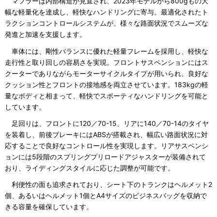
マフラーは内部構造が見直され、2023年モデルから800gもの大
幅な軽量化を達成し、軽快なハンドリングに寄与。最適化されたト
ラクションコントロールシステムが、様々な路面状況でスムーズな
発進と加速を支援します。
車体には、剛性バランスに優れた軽量フレームを採用し、軽快な
走行性と取り回しの容易さを実現。フロントサスペンションにはス
クーターでありながらモーターサイクルタイプが用いられ、良好な
クッション性とフロントの接地感を両立させています。183kgの軽
量なボディと相まって、軽快でスポーティなハンドリングを可能と
しています。
足回りは、フロントに120／70-15、リアに140／70-14のタイヤ
を装着し、前後ブレーキにはABSが搭載され、幅広い路面状況に対
応することで良好なコントロール性を実現します。リアサスペンシ
ョンには5段階のスプリングプリロードアジャスターが装備されて
おり、ライディングスタイルに応じた調整が可能です。
利便性の面も追求されており、シート下のトランクはヘルメット2
個、あるいはヘルメット1個とA4サイズのビジネスバッグを収納で
きる容量を確保しています。