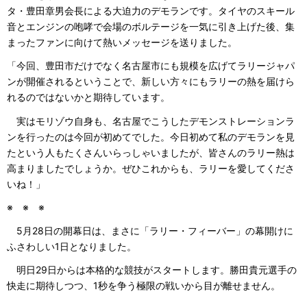
タ・豊田章男会長による大迫力のデモランです。タイヤのスキール
音とエンジンの咆哮で会場のボルテージを一気に引き上げた後、集
まったファンに向けて熱いメッセージを送りました。
「今回、豊田市だけでなく名古屋市にも規模を広げてラリージャパ
ンが開催されるということで、新しい方々にもラリーの熱を届けら
れるのではないかと期待しています。
実はモリゾウ自身も、名古屋でこうしたデモンストレーションラ
ンを行ったのは今回が初めてでした。今日初めて私のデモランを見
たという人もたくさんいらっしゃいましたが、皆さんのラリー熱は
高まりましたでしょうか。ぜひこれからも、ラリーを愛してくださ
いね！」
※ ※ ※
5月28日の開幕日は、まさに「ラリー・フィーバー」の幕開けに
ふさわしい1日となりました。
明日29日からは本格的な競技がスタートします。勝田貴元選手の
快走に期待しつつ、1秒を争う極限の戦いから目が離せません。