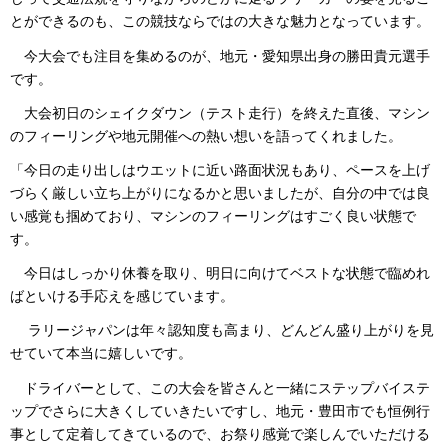
とができるのも、この競技ならではの大きな魅力となっています。
今大会でも注目を集めるのが、地元・愛知県出身の勝田貴元選手
です。
大会初日のシェイクダウン（テスト走行）を終えた直後、マシン
のフィーリングや地元開催への熱い想いを語ってくれました。
「今日の走り出しはウエットに近い路面状況もあり、ペースを上げ
づらく厳しい立ち上がりになるかと思いましたが、自分の中では良
い感覚も掴めており、マシンのフィーリングはすごく良い状態で
す。
今日はしっかり休養を取り、明日に向けてベストな状態で臨めれ
ばといける手応えを感じています。
ラリージャパンは年々認知度も高まり、どんどん盛り上がりを見
せていて本当に嬉しいです。
ドライバーとして、この大会を皆さんと一緒にステップバイステ
ップでさらに大きくしていきたいですし、地元・豊田市でも恒例行
事として定着してきているので、お祭り感覚で楽しんでいただける