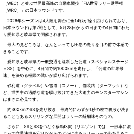
（WEC）と並ぶ世界最高峰の自動車競技「FIA世界ラリー選手権
（WRC）」の日本ラウンドです。
2026年シーズンは4大陸を舞台に全14戦が繰り広げられており、
日本ラウンドは第7戦として、5月28日から31日までの4日間にわた
り愛知県と岐阜県で開催されます。
最大の見どころは、なんといっても圧巻の走りを目の前で体感で
きることです。
愛知県と岐阜県の一般交通を遮断した公道（スペシャルステージ
＝SS）を中心に、4日間で約1000kmを走行し、「公道の世界最
速」を決める極限の戦いが繰り広げられます。
砂利道（グラベル）や雪道（スノー）、舗装路（ターマック）な
ど、世界中の過酷な道を駆け抜けてきた大迫力のモンスターマシン
はまさに必見です。
約300kmのSSを走り抜き、最終的にわずか1秒の差で勝敗が決ま
ることもあるスリリングな展開はラリーの醍醐味そのもの。
さらに、SSとSSをつなぐ移動区間（リエゾン）では、一般車に混
じって交通法規を守りながらのどかに走るラリーカーの姿を見るこ