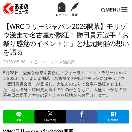
MENU
ログイン
登録
【WRCラリージャパン2026開幕】モリゾ
ウ激走で名古屋が熱狂！ 勝田貴元選手「お
祭り感覚のイベントに」と地元開催の想い
を語る
2026.05.28
くるまのニュース編集部
5月28日、愛知と岐阜を舞台に「フォーラムエイト・ラリージャパ
ン2026」がいよいよ開幕！名古屋での初日デモランにはモリゾウ
（豊田章男会長）が登場し、大迫力の走りで会場を熱狂させまし
た。地元出身・勝田貴元選手の生の声とともに、大盛り上がりの開
幕初日の様子と大会の見どころを現地からお届けします。
LINE
(Twitter)
FB
Hatena
WRCラリージャパン2026開幕