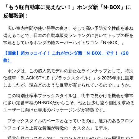
「もう軽自動車に見えない！」ホンダ新「N-BOX」に
反響殺到！
広い室内空間や使い勝手の良さ、そして高い予防安全性能を兼ね
備えることで、日本の自動車販売ランキングにおいてトップの座を
常連としているホンダの軽スーパーハイトワゴン「N-BOX」。
【画像】超カッコイイ！ これがホンダ新「N-BOX」です！（20
枚）
ホンダは、この超人気モデルの新たなラインナップとして、特別
仕様車「BLACK STYLE（ブラックスタイル）」を2025年末に設定
しましたが、現在どのような反響が寄せられているのでしょうか。
この特別仕様車ブラックスタイルは、街中で見かける機会が非常
に多い定番車種のN-BOXだからこそ、他とは少し違う個性を求める
ユーザーに向けた専用のパッケージングが特徴です。
ブラックスタイルのベースとなっているのは、迫力のあるフロン
トフェイスと上質な装備が特徴の「カスタム」モデル。
通常仕様のカスタムでは、フロントグリルやバンパー周辺などに