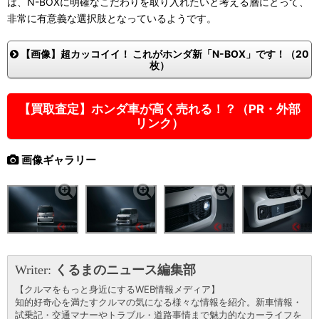
は、N-BOXに明確なこだわりを取り入れたいと考える層にとって、
非常に有意義な選択肢となっているようです。
【画像】超カッコイイ！ これがホンダ新「N-BOX」です！（20
枚）
【買取査定】ホンダ車が高く売れる！？（PR・外部
リンク）
画像ギャラリー
Writer:
くるまのニュース編集部
【クルマをもっと身近にするWEB情報メディア】
知的好奇心を満たすクルマの気になる様々な情報を紹介。新車情報・
試乗記・交通マナーやトラブル・道路事情まで魅力的なカーライフを