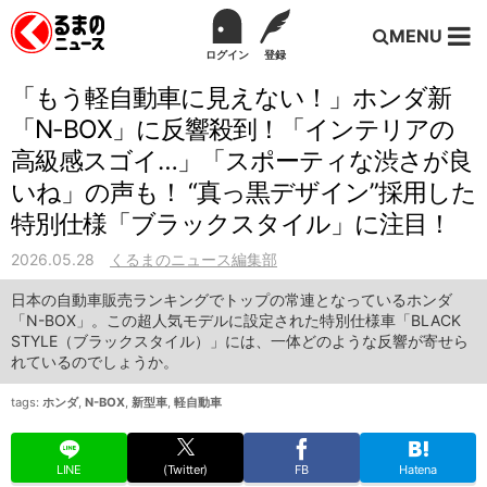
MENU
ログイン
登録
「もう軽自動車に見えない！」ホンダ新
「N-BOX」に反響殺到！「インテリアの
高級感スゴイ…」「スポーティな渋さが良
いね」の声も！ “真っ黒デザイン”採用した
特別仕様「ブラックスタイル」に注目！
2026.05.28
くるまのニュース編集部
日本の自動車販売ランキングでトップの常連となっているホンダ
「N-BOX」。この超人気モデルに設定された特別仕様車「BLACK
STYLE（ブラックスタイル）」には、一体どのような反響が寄せら
れているのでしょうか。
tags:
ホンダ
,
N-BOX
,
新型車
,
軽自動車
LINE
(Twitter)
FB
Hatena