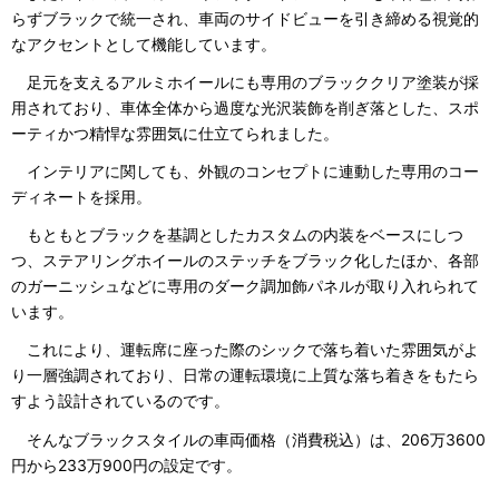
らずブラックで統一され、車両のサイドビューを引き締める視覚的
なアクセントとして機能しています。
足元を支えるアルミホイールにも専用のブラッククリア塗装が採
用されており、車体全体から過度な光沢装飾を削ぎ落とした、スポ
ーティかつ精悍な雰囲気に仕立てられました。
インテリアに関しても、外観のコンセプトに連動した専用のコー
ディネートを採用。
もともとブラックを基調としたカスタムの内装をベースにしつ
つ、ステアリングホイールのステッチをブラック化したほか、各部
のガーニッシュなどに専用のダーク調加飾パネルが取り入れられて
います。
これにより、運転席に座った際のシックで落ち着いた雰囲気がよ
り一層強調されており、日常の運転環境に上質な落ち着きをもたら
すよう設計されているのです。
そんなブラックスタイルの車両価格（消費税込）は、206万3600
円から233万900円の設定です。