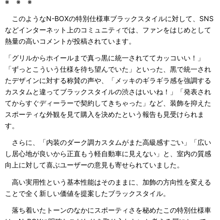
※ ※ ※
このようなN-BOXの特別仕様車ブラックスタイルに対して、SNS
などインターネット上のコミュニティでは、ファンをはじめとして
熱量の高いコメントが投稿されています。
「グリルからホイールまで真っ黒に統一されててカッコいい！」
「ずっとこういう仕様を待ち望んでいた」といった、黒で統一され
たデザインに対する称賛の声や、「メッキのギラギラ感を強調する
カスタムと違ってブラックスタイルの渋さはいいね！」「発表され
てからすぐディーラーで契約してきちゃった」など、装飾を抑えた
スポーティな外観を見て購入を決めたという報告も見受けられま
す。
さらに、「内装のダーク調カスタムがまた高級感すごい」「広い
し居心地が良いから正直もう軽自動車に見えない」と、室内の質感
向上に対して喜ぶユーザーの意見も寄せられていました。
高い実用性という基本性能はそのままに、加飾の方向性を変える
ことで全く新しい価値を提案したブラックスタイル。
落ち着いたトーンのなかにスポーティさを秘めたこの特別仕様車