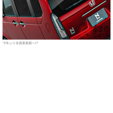
“5年ぶり全面新刷新へ!?