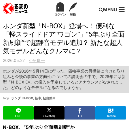
MENU
ログイン
登録
ホンダ新型「N-BOX」登場へ！ 便利な
「軽スライドドア“ワゴン”」“5年ぶり全面
新刷新”で超静音モデル追加？ 新たな超人
気モデルどんなクルマに？
2026.05.27
小鮒康一
ホンダが2026年5月14日に行った、四輪事業の再構築に向けた取り
組みと今後の事業の方向性についての説明会の中で、2028年には新
型「N-BOX EV」の投入を予定しているとアナウンスがなされまし
た。どのようなモデルになるのでしょうか。
tags:
ホンダ
,
N-BOX
,
新車
,
軽自動車
LINE
(Twitter)
FB
Hatena
N-BOX、“5年ぶり全面新刷新”か