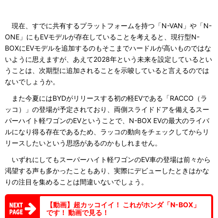
現在、すでに共有するプラットフォームを持つ「N-VAN」や「N-
ONE」にもEVモデルが存在していることを考えると、現行型N-
BOXにEVモデルを追加するのもそこまでハードルが高いものではな
いように思えますが、あえて2028年という未来を設定しているとい
うことは、次期型に追加されることを示唆していると言えるのでは
ないでしょうか。
また今夏にはBYDがリリースする初の軽EVである「RACCO（ラ
ッコ）」の登場が予定されており、両側スライドドアを備えるスー
パーハイト軽ワゴンのEVということで、N-BOX EVの最大のライバ
ルになり得る存在であるため、ラッコの動向をチェックしてからリ
リースしたいという思惑があるのかもしれません。
いずれにしてもスーパーハイト軽ワゴンのEV車の登場は前々から
渇望する声も多かったこともあり、実際にデビューしたときはかな
りの注目を集めることは間違いないでしょう。
【動画】超カッコイイ！ これがホンダ「N-BOX」
です！ 動画で見る！