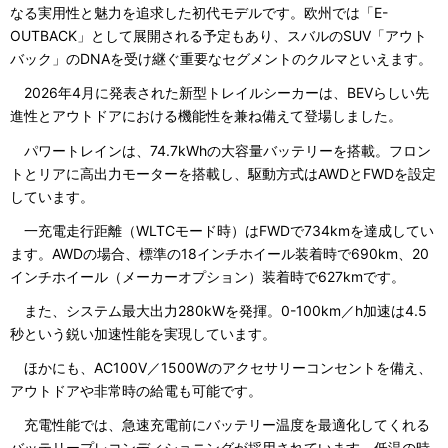
なる実用性と魅力を追求した初代モデルです。欧州では「E-
OUTBACK」として展開される予定もあり、スバルのSUV「アウト
バック」のDNAを受け継ぐ重要なセグメントのクルマといえます。
2026年4月に発表された新型トレイルシーカーは、BEVらしい先
進性とアウトドアにおける機能性を兼ね備えて登場しました。
パワートレインは、74.7kWhの大容量バッテリーを搭載。フロン
トとリアに高出力モーターを搭載し、駆動方式はAWDとFWDを設定
しています。
一充電走行距離（WLTCモード時）はFWDで734kmを達成してい
ます。AWDの場合、標準の18インチホイール装着時で690km、20
インチホイール（メーカーオプション）装着時で627kmです。
また、システム最大出力280kWを発揮。0-100km／h加速は4.5
秒という鋭い加速性能を実現しています。
ほかにも、AC100V／1500Wのアクセサリーコンセントを備え、
アウトドアや非常時の給電も可能です。
充電性能では、急速充電前にバッテリー温度を最適化してくれる
バッテリープレコンディショニングが採用されています。低温の時