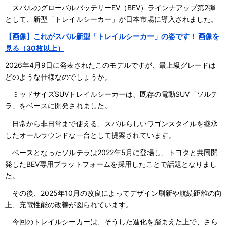
スバルのグローバルバッテリーEV（BEV）ラインナアップ第2弾
として、新型「トレイルシーカー」が日本市場に導入されました。
【画像】これがスバル新型「トレイルシーカー」の姿です！ 画像を
見る（30枚以上）
2026年4月9日に発表されたこのモデルですが、最上級グレードは
どのような仕様なのでしょうか。
ミッドサイズSUVトレイルシーカーは、既存の電動SUV「ソルテ
ラ」をベースに開発されました。
日常から非日常まで使える、スバルらしいワゴンスタイルを継承
したオールラウンドな一台として提案されています。
ベースとなったソルテラは2022年5月に登場し、トヨタと共同開
発したBEV専用プラットフォームを採用したことで話題となりまし
た。
その後、2025年10月の改良によってデザイン刷新や航続距離の向
上、充電性能の改善が図られています。
今回のトレイルシーカーは、そうした進化を踏まえた上で、さら