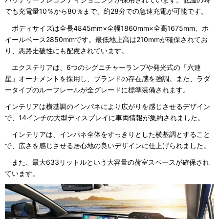
でも充電量10％から80％まで、約28分での急速充電が可能です。
ボディサイズは全長4845mm×全幅1860mm×全高1675mm、ホ
イールベース2850mmです。最低地上高は210mmが確保されてお
り、悪路走破性にも配慮されています。
エクステリアは、6つのシグニチャーランプや発光式の「六連
星」オーナメントを採用し、ブランドの存在感を強調。また、ラダ
ータイプのルーフレールが全グレードに標準装備されます。
インテリアは横基調のインパネにより広がりを感じさせるデザイン
で、14インチの大型ディスプレイに車両情報が集約されました。
インテリアは、インパネ全体をすっきりとした横基調とすること
で、広さを感じさせる居心地の良いデザインに仕上げられました。
また、最大633リットルという大容量の荷室スペースが確保され
ています。