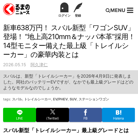
MENU
ログイン
登録
新車638万円！ スバル新型「ワゴンSUV」
登場！ “地上高210mm＆ナッパ本革”採用！
14型モニター備えた最上級「トレイルシ
ーカー」の豪華内装とは
2026.05.15
阿久津仁
スバルは、新型「トレイルシーカー」を2026年4月9日に発表しま
した。同社のバッテリーEVですが、なかでも最上級グレードはどの
ようなモデルなのでしょうか。
tags:
スバル
,
トレイルシーカー
,
EV/PHEV
,
SUV
,
ステーションワゴン
LINE
(Twitter)
FB
Hatena
スバル新型「トレイルシーカー」最上級グレードとは