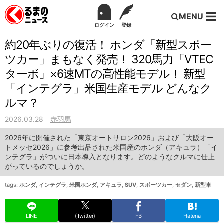
MENU
ログイン
登録
約20年ぶりの復活！ ホンダ「新型スポー
ツカー」まもなく発売！ 320馬力「VTEC
ターボ」×6速MTの高性能モデル！ 新型
「インテグラ」米国生産モデル どんなク
ルマ？
2026.03.28
赤羽馬
2026年に開催された「東京オートサロン2026」および「大阪オー
トメッセ2026」に参考出品された米国産のホンダ（アキュラ）「イ
ンテグラ」がついに日本導入となります。どのようなクルマに仕上
がっているのでしょうか。
tags:
ホンダ
,
インテグラ
,
米国ホンダ
,
アキュラ
,
SUV
,
スポーツカー
,
セダン
,
新型車
LINE
(Twitter)
FB
Hatena