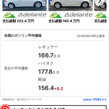
支払総額
222.4
万円
支払総額
182.4
万円
支払総額
全国のガソリン平均価格
2026/08/05時点最新
レギュラー
166.7
0.0
ハイオク
直近の平均価格
177.8
0.0
軽油
156.4
+0.2
情報提供元：株式会社ゴーゴーラボ
gogogsで詳細をみる