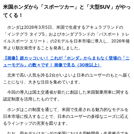
米国ホンダから「スポーツカー」と「大型SUV」がやっ
てくる！
ホンダは2026年3月5日、米国で生産するアキュラブランドの
「インテグラ タイプS」およびホンダブランドの「パスポート トレ
イルスポーツ エリート」の2モデルを日本市場に導入し、2026年後
半より順次発売することを発表しました。
【画像】超カッコいい！ これが「ホンダ」からまもなく登場の「ニ
ューモデル」の数々です！ 画像で見る（30枚以上）
北米で高い人気を誇る2台がいよいよ日本のユーザーのもとへ届く
ことになり、大きな注目を集めています。
今回の導入は国土交通省が新たに創設した米国製乗用車に関する
認定制度を活用したものです。
ホンダはこの制度を通じて、米国で生産される魅力的なモデルを
日本市場に投入することで、日本のユーザーの多様なニーズに応え
るラインナップの充実を図ります。
なお、両モデルはホンダの米国における四輪開発・生産拠点であ