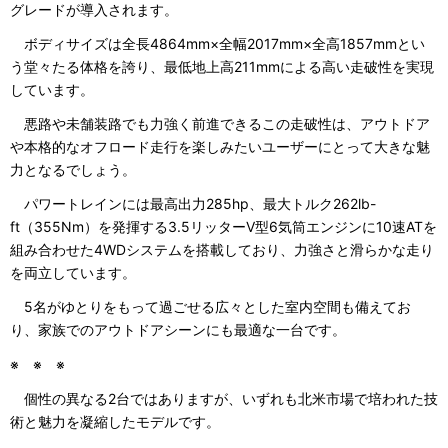
グレードが導入されます。
ボディサイズは全長4864mm×全幅2017mm×全高1857mmとい
う堂々たる体格を誇り、最低地上高211mmによる高い走破性を実現
しています。
悪路や未舗装路でも力強く前進できるこの走破性は、アウトドア
や本格的なオフロード走行を楽しみたいユーザーにとって大きな魅
力となるでしょう。
パワートレインには最高出力285hp、最大トルク262lb-
ft（355Nm）を発揮する3.5リッターV型6気筒エンジンに10速ATを
組み合わせた4WDシステムを搭載しており、力強さと滑らかな走り
を両立しています。
5名がゆとりをもって過ごせる広々とした室内空間も備えてお
り、家族でのアウトドアシーンにも最適な一台です。
※ ※ ※
個性の異なる2台ではありますが、いずれも北米市場で培われた技
術と魅力を凝縮したモデルです。