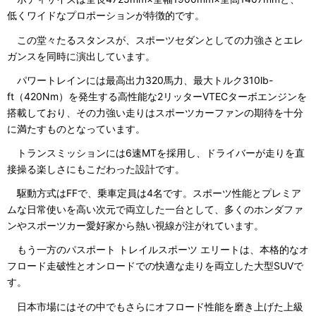
低くワイドなプロポーションが特徴的です。
この堂々たるスタンスが、スポーツセダンとしての力強さとエレ
ガンスを同時に演出しています。
パワートレインには最高出力320馬力、最大トルク310lb-
ft（420Nm）を発生する高性能な2リッターVTECターボエンジンを
搭載しており、その力強い走りはスポーツカーファンの期待を十分
に満たすものとなっています。
トランスミッションには6速MTを採用し、ドライバーが走りを直
接操る楽しさにもこだわった設計です。
駆動方式はFFで、乗車定員は4名です。スポーツ性能とプレミア
ムな日常使いを高い次元で両立した一台として、多くのホンダファ
ンやスポーツカー愛好家から熱い視線が注がれています。
もう一方のパスポート トレイルスポーツ エリートは、本格的なオ
フロード走破性とオンロードでの快適な走りを両立した大型SUVで
す。
日本市場にはその中でもさらにオフロード性能を磨き上げた上級