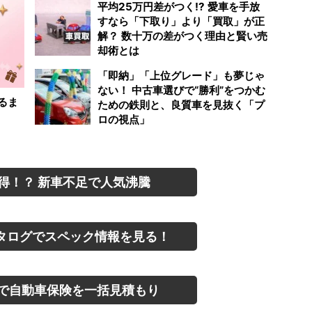
平均25万円差がつく!? 愛車を手放
すなら「下取り」より「買取」が正
解？ 数十万の差がつく理由と賢い売
却術とは
「即納」「上位グレード」も夢じゃ
ない！ 中古車選びで“勝利”をつかむ
るま
ための鉄則と、良質車を見抜く「プ
ロの視点」
得！？ 新車不足で人気沸騰
タログでスペック情報を見る！
で自動車保険を一括見積もり