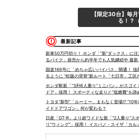
【限定30台】毎月
る！？（
最新記事
新車50万円切り！ ホンダ「“新”ダックス」に注
るバイク」発売から約半年でも人気継続中 最新
国道166号に「めちゃ広いバイパス」開通！ 強
るように “松阪の背骨”新ルート「七日市」工区が
ホンダ斬新「“3列6人乗り”ミニバン」がスゴイ！
ドア」採用！ スポーティな走りと“低燃費”を
トヨタ“新型”「ルーミー」まもなく登場!? “1
イドドアワゴン」何が変わる？
日産「GT-R」より超ワイドな新「“2人乗り”
リ“ウィング”」採用！ イスパノ・スイザ「カ