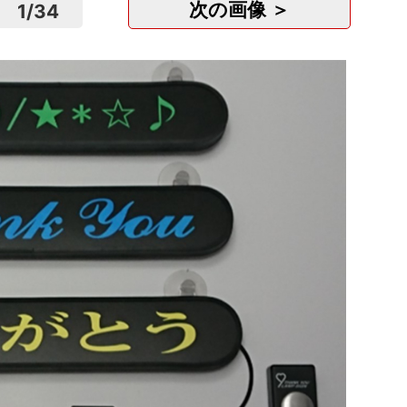
次の画像 ＞
1
/
34
あん摩
まりん
千葉
正社
月
「看護
百合ヶ
神奈
アル
時給
セラピ