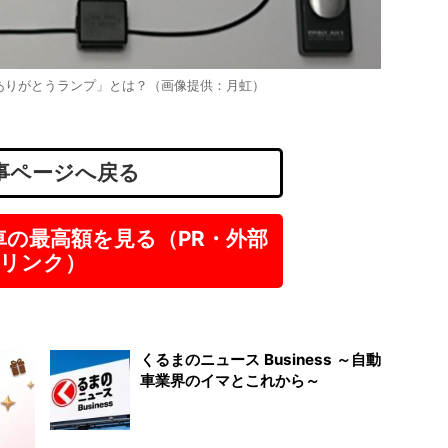
ひまわ
東京
正社
「ありがとうランプ」とは？（画像提供：月虹）
月給
事ページへ戻る
車の最高額を見る（PR・外部
リンク）
くるまのニュース Business ～自動
車業界のイマとこれから～