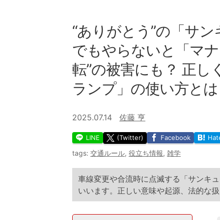
“ありがとう”の「サン
でもやらないと「マナ
転”の被害にも？ 正
ランプ」の使い方とは
2025.07.14
佐藤 亨
LINE
(Twitter)
Facebook
Hat
tags:
交通ルール
,
役立ち情報
,
雑学
車線変更や合流時に点滅する「サンキュ
いいます。正しい意味や起源、法的な扱