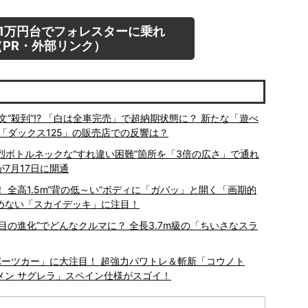
1万円台でフォレスターに乗れ
PR・外部リンク）
文“殺到”!? 「白は全車完売」で超納期状態に？ 新たな「遊べ
「ダックス125」の販売店での反響は？
烈ボトルネックな“すれ違い困難”箇所を「3倍の広さ」で通れ
7月17日に開通
 全高1.5m“背の低～い”ボディに「ガバッ」と開く「画期的
諦めない「スカイデッキ」に注目！
0年目の進化”でどんなクルマに？ 全長3.7m級の「ちいさなスラ
スポーツカー」に大注目！ 超強力パワトレ＆斬新「コウノト
ルメン サグレラ」スペイン仕様がスゴイ！