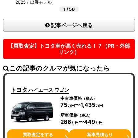
2025」出展モデル］
1
/
50
記事ページへ戻る
【買取査定】トヨタ車が高く売れる！？（PR・外部
リンク）
この記事のクルマが気になったら
トヨタ
ハイエース ワゴン
中古車価格
（税込）
75
〜1,435
万円
万円
新車価格
（税込）
286
〜449
万円
万円
買取査定をする
新車見積もり