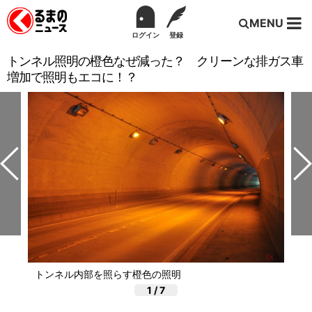
MENU
ログイン
登録
トンネル照明の橙色なぜ減った？ クリーンな排ガス車
増加で照明もエコに！？
トンネル内部を照らす橙色の照明
1
/
7