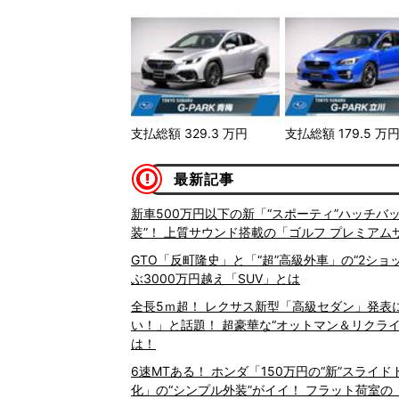
支払総額
329.3
万円
支払総額
179.5
万
最新記事
新車500万円以下の新「“スポーティ”ハッチバッ
装”！ 上質サウンド搭載の「ゴルフ プレミア
GTO「反町隆史」と「“超”高級外車」の“2ショ
ぶ3000万円越え「SUV」とは
全長5ｍ超！ レクサス新型「高級セダン」発表に
い！」と話題！ 超豪華な“オットマン＆リクライ
は！
6速MTある！ ホンダ「150万円の“新”スライ
化」の“シンプル外装”がイイ！ フラット荷室の「