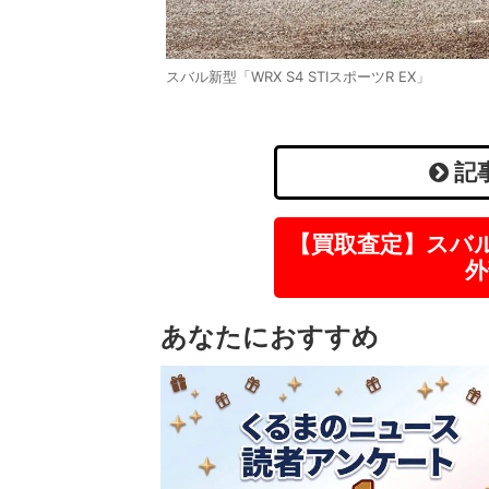
スバル新型「WRX S4 STIスポーツR EX」
記
【買取査定】スバ
外
あなたにおすすめ