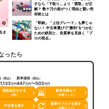
すなら「下取り」より「買取」が正
解？ 数十万の差がつく理由と賢い売
却術とは
「即納」「上位グレード」も夢じゃ
ない！ 中古車選びで“勝利”をつかむ
るま
ための鉄則と、良質車を見抜く「プ
ロの視点」
なったら
格
新車価格
（税込）
（税込）
1,133
447
〜503
万円
万円
万円
買取査定をする
新車見積もり
（PR）
（外部リンク）
新車サブスクを探す
中古車を探す
（外部リンク）