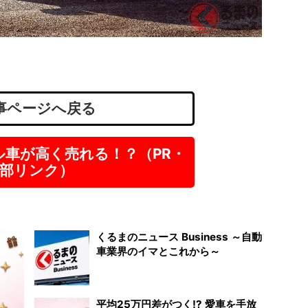
企業..
株式会社I
京都
派遣
事ページへ戻る
ル車が高く売れる！？（PR・
部リンク）
くるまのニュース Business ～自動
車業界のイマとこれから～
平均25万円差がつく!? 愛車を手放