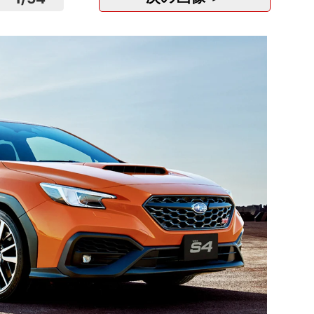
自動車
株式会
福岡
正社
月
事務職
給あ
Meill
東京
正社
月
広報・