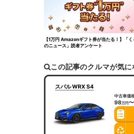
【1万円 Amazonギフト券が当たる！】「く
のニュース」読者アンケート
この記事のクルマが気に
スバル
WRX S4
中古車価
98
〜
万円