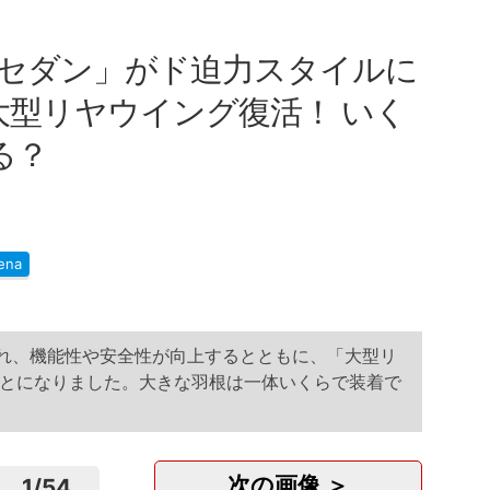
セダン」がド迫力スタイルに
の大型リヤウイング復活！ いく
る？
ena
され、機能性や安全性が向上するとともに、「大型リ
とになりました。大きな羽根は一体いくらで装着で
次の画像 ＞
1
/
54