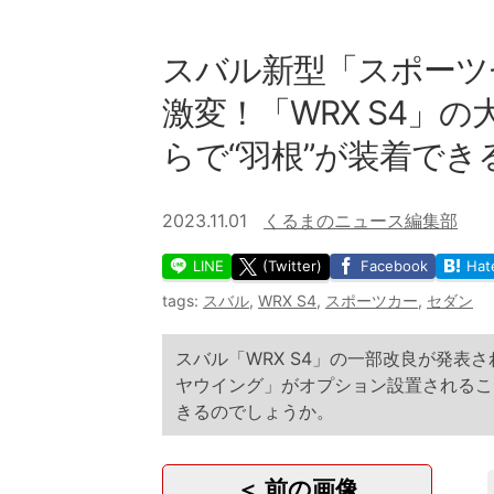
スバル新型「スポーツ
激変！「WRX S4」
らで“羽根”が装着でき
2023.11.01
くるまのニュース編集部
LINE
(Twitter)
Facebook
Hat
tags:
スバル
,
WRX S4
,
スポーツカー
,
セダン
スバル「WRX S4」の一部改良が発表
ヤウイング」がオプション設置されるこ
きるのでしょうか。
＜ 前の画像