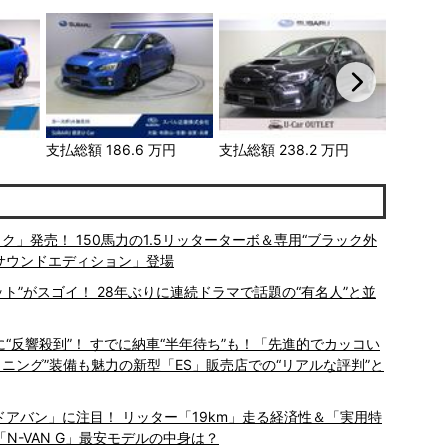
円
支払総額
186.6
万円
支払総額
238.2
万円
支払総額
ク」発売！ 150馬力の1.5リッターターボ＆専用“ブラック外
ムサウンドエディション」登場
ット”がスゴイ！ 28年ぶりに連続ドラマで話題の“有名人”と並
“反響殺到”！ すでに納車“半年待ち”も！「先進的でカッコい
ニング”装備も魅力の新型「ES」販売店での“リアルな評判”と
ドドアバン」に注目！ リッター「19km」走る経済性＆「実用特
N-VAN G」最安モデルの中身は？