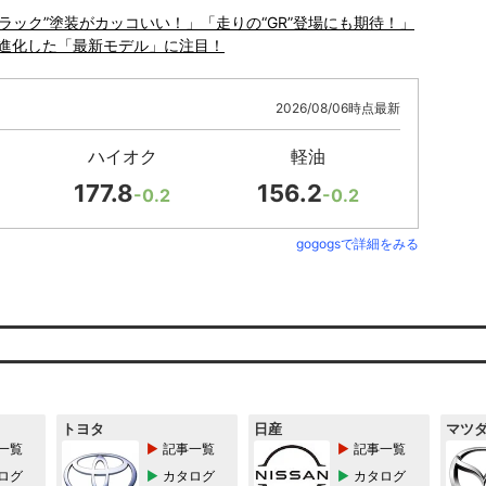
ラック”塗装がカッコいい！」「走りの“GR”登場にも期待！」
 進化した「最新モデル」に注目！
2026/08/06時点最新
ハイオク
軽油
177.8
156.2
-0.2
-0.2
gogogsで詳細をみる
トヨタ
日産
マツ
一覧
記事一覧
記事一覧
ログ
カタログ
カタログ