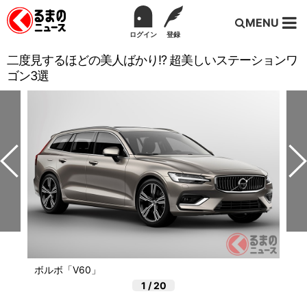
MENU
ログイン
登録
二度見するほどの美人ばかり!? 超美しいステーションワ
ゴン3選
ボルボ「V60」
1
/
20