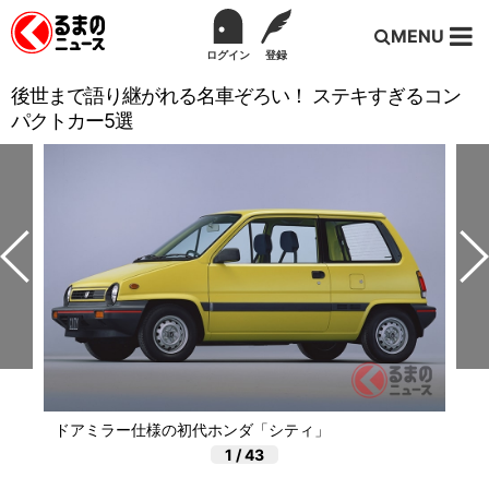
MENU
ログイン
登録
後世まで語り継がれる名車ぞろい！ ステキすぎるコン
パクトカー5選
ドアミラー仕様の初代ホンダ「シティ」
1
/
43