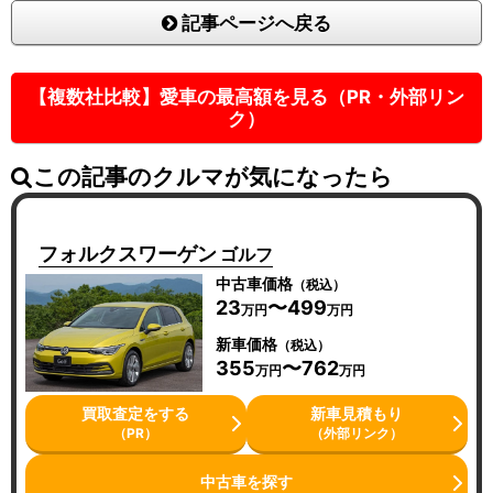
記事ページへ戻る
【複数社比較】愛車の最高額を見る（PR・外部リン
ク）
この記事のクルマが気になったら
フォルクスワーゲン
ゴルフ
中古車価格
（税込）
23
〜499
万円
万円
新車価格
（税込）
355
〜762
万円
万円
買取査定をする
新車見積もり
（PR）
（外部リンク）
中古車を探す