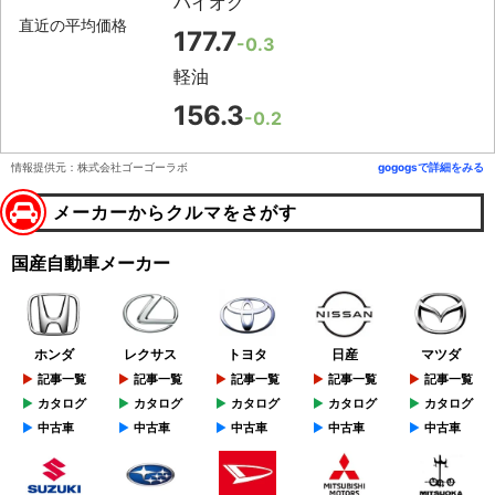
ハイオク
直近の平均価格
177.7
-0.3
軽油
156.3
-0.2
情報提供元：株式会社ゴーゴーラボ
gogogsで詳細をみる
メーカーからクルマをさがす
国産自動車メーカー
ホンダ
レクサス
トヨタ
日産
マツダ
記事一覧
記事一覧
記事一覧
記事一覧
記事一覧
カタログ
カタログ
カタログ
カタログ
カタログ
中古車
中古車
中古車
中古車
中古車