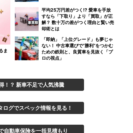
平均25万円差がつく!? 愛車を手放
すなら「下取り」より「買取」が正
解？ 数十万の差がつく理由と賢い売
却術とは
「即納」「上位グレード」も夢じゃ
ない！ 中古車選びで“勝利”をつかむ
るま
ための鉄則と、良質車を見抜く「プ
ロの視点」
得！？ 新車不足で人気沸騰
タログでスペック情報を見る！
で自動車保険を一括見積もり