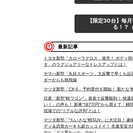
【限定30台】毎月
る！？（
最新記事
トヨタ新型「カローラクロス」発売！ ボディ同
タ」のラグジュアリーなドレスアップとは！
ヤマハ新型「丸目スポーツ」大反響で早くも品薄!? 
ダーからも熱視線
マツダ新型「CX-5」予約受付を開始！ 新たな“
日産「新型“軽ワゴン”」発表で反響殺到！ 快
い！」の声も！ 新車“187万円”から買えて「
現場での“リアルな評判”とは！
マツダ新型「“ちいさな”軽SUV」に大注目！ 
ディ＆武骨カーキも超カッコイイ！ 先進安全
デル「どう変わった」のか！