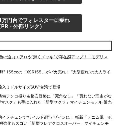
1万円台でフォレスターに乗れ
PR・外部リンク）
色の迫力エアロや“輝くメッキ”で存在感アップ！「モデリス
155ccの「XSR155」がバカ売れ！ “大型疲れ”の大人ライ
輸入ミドルサイズSUV”台湾で登場
適装備テンコ盛り＆格安価格に「死角なし」「買わない理由がな
精悍マスク」も手に入れた「新型サクラ」マイチェンモデル 販売
劇的イメチェンで“ワイルド顔”デザインに！ 斬新「デニム風」ボ
大幅強化もスゴい「新型フレアクロスオーバー」マイチェンモ