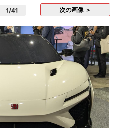
次の画像 ＞
1
/
41
パーソ
験入..
BLUE 
千葉
正社
月
「新生
株式会社
島根
正社
月