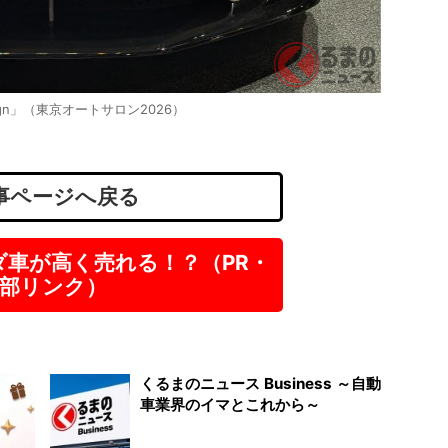
HR
リタ・
大阪
design」（東京オートサロン2026）
正社
月
事ページへ戻る
ダ車が高く売れる！？（PR・
部リンク）
くるまのニュース Business ～自動
車業界のイマとこれから～