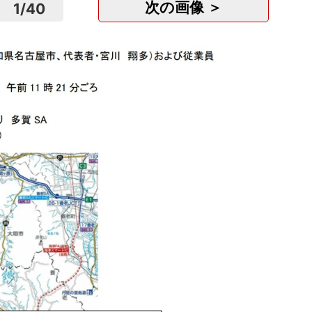
次の画像 ＞
1
/
40
介護職
特別養
東京
正社
沖縄県
株式会
沖縄
派遣
時給
技術営