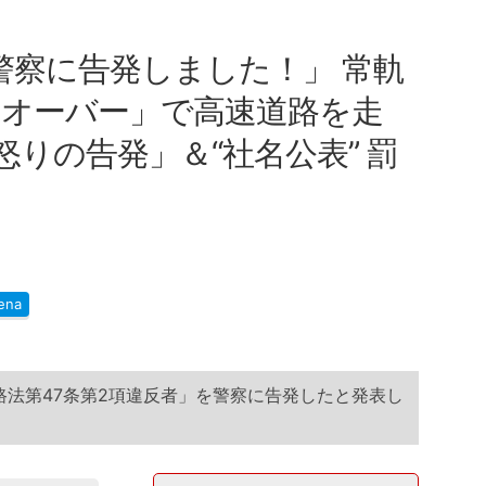
「警察に告発しました！」 常軌
ンオーバー」で高速道路を走
怒りの告発」＆“社名公表” 罰
ena
路法第47条第2項違反者」を警察に告発したと発表し