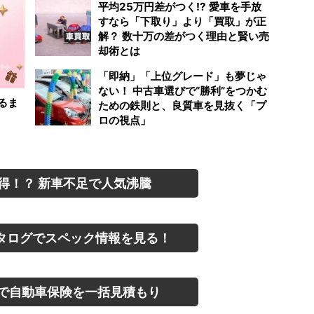
平均25万円差がつく!? 愛車を手放
すなら「下取り」より「買取」が正
解？ 数十万の差がつく理由と賢い売
却術とは
「即納」「上位グレード」も夢じゃ
ない！ 中古車選びで“勝利”をつかむ
るま
ための鉄則と、良質車を見抜く「プ
ロの視点」
得！？ 新車不足で人気沸騰
タログでスペック情報を見る！
で自動車保険を一括見積もり