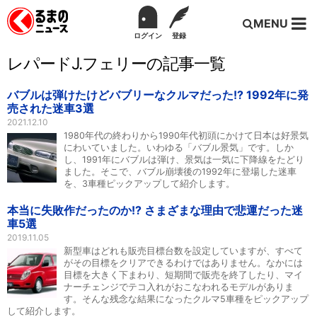
MENU
ログイン
登録
レパードJ.フェリーの記事一覧
バブルは弾けたけどバブリーなクルマだった!? 1992年に発
売された迷車3選
2021.12.10
1980年代の終わりから1990年代初頭にかけて日本は好景気
にわいていました。いわゆる「バブル景気」です。しか
し、1991年にバブルは弾け、景気は一気に下降線をたどり
ました。そこで、バブル崩壊後の1992年に登場した迷車
を、3車種ピックアップして紹介します。
本当に失敗作だったのか!? さまざまな理由で悲運だった迷
車5選
2019.11.05
新型車はどれも販売目標台数を設定していますが、すべて
がその目標をクリアできるわけではありません。なかには
目標を大きく下まわり、短期間で販売を終了したり、マイ
ナーチェンジでテコ入れがおこなわれるモデルがありま
す。そんな残念な結果になったクルマ5車種をピックアップ
して紹介します。