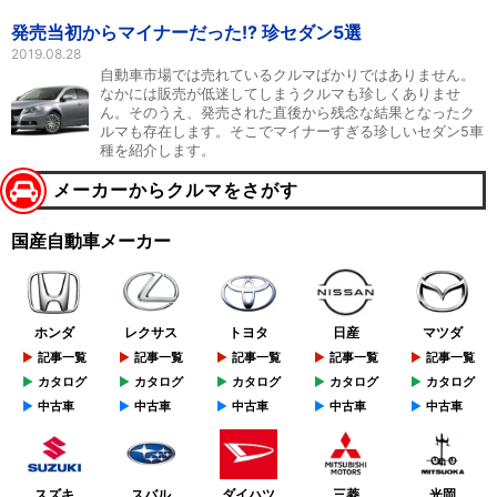
発売当初からマイナーだった!? 珍セダン5選
2019.08.28
自動車市場では売れているクルマばかりではありません。
なかには販売が低迷してしまうクルマも珍しくありませ
ん。そのうえ、発売された直後から残念な結果となったク
ルマも存在します。そこでマイナーすぎる珍しいセダン5車
種を紹介します。
メーカーからクルマをさがす
国産自動車メーカー
ホンダ
レクサス
トヨタ
日産
マツダ
記事一覧
記事一覧
記事一覧
記事一覧
記事一覧
カタログ
カタログ
カタログ
カタログ
カタログ
中古車
中古車
中古車
中古車
中古車
スズキ
スバル
ダイハツ
三菱
光岡