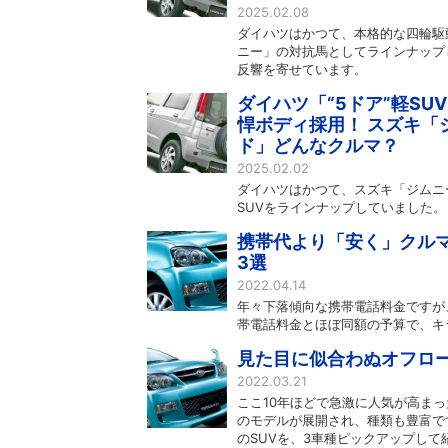
2025.02.08
ダイハツはかつて、本格的な四輪駆
ニー」の対抗馬としてラインナップ
反響を寄せています。
ダイハツ「“5ドア”軽SU
悍ボディ採用！ スズキ「
ド」どんなクルマ？
2025.02.02
ダイハツはかつて、スズキ「ジムニ
SUVをラインナップしていました
携帯代より「安く」クルマ
3選
2022.04.14
年々下落傾向な携帯電話料金ですが
帯電話料金とほぼ同額の予算で、キ
見た目に似合わぬオフロー
2022.03.21
ここ10年ほどで急激に人気が高まっ
のモデルが展開され、種類も豊富で
のSUVを、3車種ピックアップして