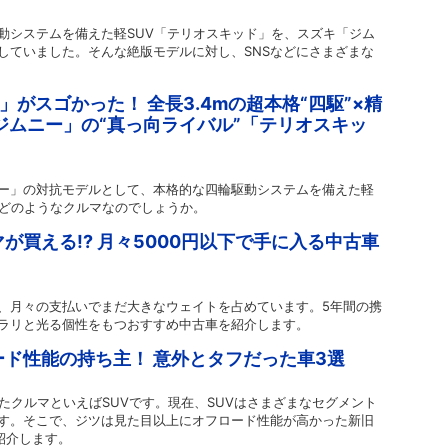
動システムを備えた軽SUV「テリオスキッド」を、スズキ「ジム
していました。そんな絶版モデルに対し、SNSなどにさまざまな
V」がスゴかった！ 全長3.4mの超本格“四駆”×精
ジムニー」の“真っ向ライバル”「テリオスキッ
ー」の対抗モデルとして、本格的な四輪駆動システムを備えた軽
。どのようなクルマなのでしょうか。
が買える!? 月々5000円以下で手に入る中古車
、月々の支払いでまだ大きなウェイトを占めています。5年間の携
ラリと光る個性をもつおすすめ中古車を紹介します。
ド性能の持ち主！ 意外とタフだった車3選
たクルマといえばSUVです。現在、SUVはさまざまなセグメント
す。そこで、ジツは見た目以上にオフロード性能が高かった新旧
紹介します。