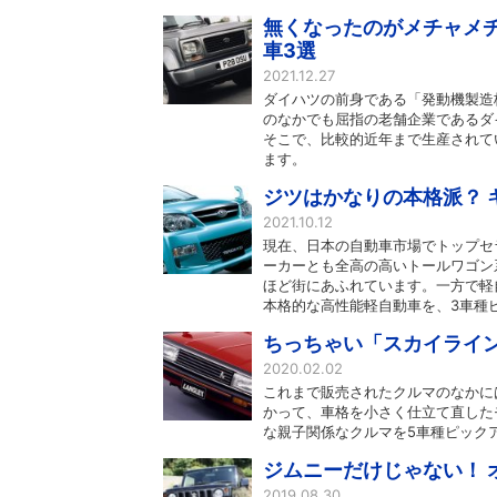
無くなったのがメチャメチ
車3選
2021.12.27
ダイハツの前身である「発動機製造株
のなかでも屈指の老舗企業であるダ
そこで、比較的近年まで生産されて
ます。
ジツはかなりの本格派？ 
2021.10.12
現在、日本の自動車市場でトップセ
ーカーとも全高の高いトールワゴン
ほど街にあふれています。一方で軽
本格的な高性能軽自動車を、3車種
ちっちゃい「スカイライン
2020.02.02
これまで販売されたクルマのなかに
かって、車格を小さく仕立て直した
な親子関係なクルマを5車種ピック
ジムニーだけじゃない！ 
2019.08.30