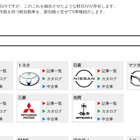
SUVですが、このこれを融合させたような軽SUVが存在します。
性能を持つ軽自動車を、新旧織り交ぜて5車種紹介します。
トヨタ
日産
マツ
一覧
記事一覧
記事一覧
ログ
カタログ
カタログ
車
中古車
中古車
三菱
光岡
一覧
記事一覧
記事一覧
ログ
カタログ
カタログ
車
中古車
中古車