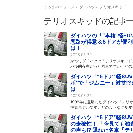
くるまのニュース
ダイハツ
テリオスキッド
テリオスキッドの記事
ダイハツの「“本格”軽SU
悪路が得意＆5ドアが便利
は！
2025.08.29
かつてダイハツは「テリオスキッド
バル的存在だった同車ですが、どの
ダイハツ「“5ドア”軽SU
ボ”で「ジムニー」対抗!
は
2025.05.23
1998年に登場したダイハツ「テリ
性派モデルです。どのようなクルマ
ダイハツ「“5ドア”軽S
の走破性！ 「今見ても独
の声も!? 隠れた名車「