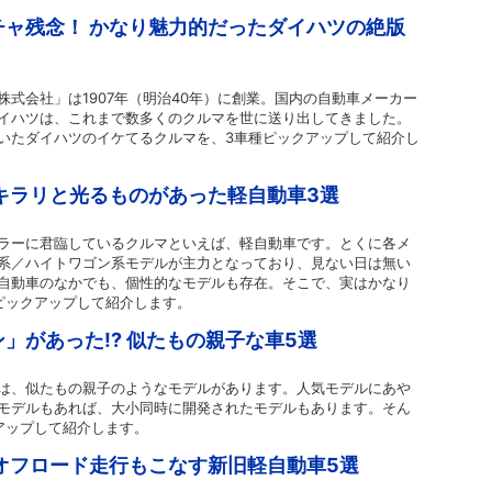
ャ残念！ かなり魅力的だったダイハツの絶版
式会社」は1907年（明治40年）に創業。国内の自動車メーカー
イハツは、これまで数多くのクルマを世に送り出してきました。
いたダイハツのイケてるクルマを、3車種ピックアップして紹介し
キラリと光るものがあった軽自動車3選
ラーに君臨しているクルマといえば、軽自動車です。とくに各メ
系／ハイトワゴン系モデルが主力となっており、見ない日は無い
自動車のなかでも、個性的なモデルも存在。そこで、実はかなり
ピックアップして紹介します。
」があった!? 似たもの親子な車5選
は、似たもの親子のようなモデルがあります。人気モデルにあや
モデルもあれば、大小同時に開発されたモデルもあります。そん
アップして紹介します。
オフロード走行もこなす新旧軽自動車5選