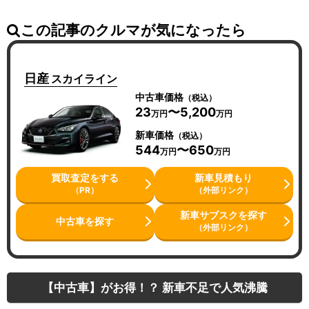
この記事のクルマが気になったら
日産
スカイライン
中古車価格
（税込）
23
〜5,200
万円
万円
新車価格
（税込）
544
〜650
万円
万円
買取査定をする
新車見積もり
（PR）
（外部リンク）
新車サブスクを探す
中古車を探す
（外部リンク）
【中古車】がお得！？ 新車不足で人気沸騰