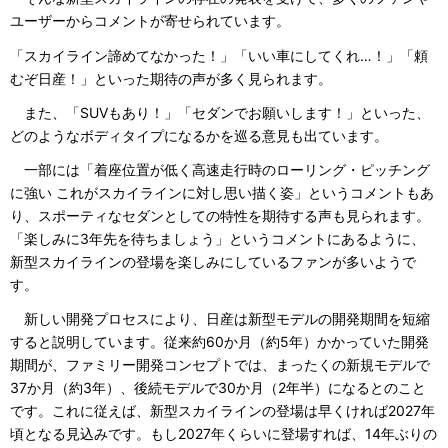
ユーザーからコメントが寄せられています。
「スカイライン諦めてなかった！」「いい車にしてくれ…！」「頼
むぞ日産！」といった期待の声が多く見られます。
また、「SUVもあり！」「セダンでお願いします！」といった、
どのようなボディタイプになるかを巡る意見も出ています。
一部には「着座位置が低く高速走行時のローリング・ピッチング
に強い これがスカイラインに対し思い描く姿」というコメントもあ
り、スポーティなセダンとしての特性を期待する声も見られます。
「楽しみに3年先を待ちましょう」というコメントにあるように、
新型スカイラインの登場を楽しみにしているファンが多いようで
す。
新しい開発プロセスにより、日産は新型モデルの開発期間を短縮
すると説明しています。従来約60か月（約5年）かかっていた開発
期間が、ファミリー開発コンセプトでは、まったくの新規モデルで
37か月（約3年）、後続モデルで30か月（2年半）になるとのこと
です。これに従えば、新型スカイラインの登場は早くければ2027年
頃となる見込みです。もし2027年くらいに登場すれば、14年ぶりの