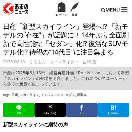
MENU
ログイン
登録
日産「新型スカイライン」登場へ!? 「新モ
デルの“存在”」が話題に！ 14年ぶり全面刷
新で高性能な「セダン」化!? 復活なSUVモ
デル化!? 待望の“14代目”に注目集まる
2025.06.16
くるまのニュースライター 吉崎 茂
日産は2025年5月13日、経営再建計画「Re：Nissan」において新型
「スカイライン」の登場を明言しました。これについてユーザーか
ら多くの反響が集まっています。
tags:
日産
,
スカイライン
,
インフィニティ
,
セダン
,
新型車
LINE
(Twitter)
FB
Hatena
新型スカイラインに期待の声