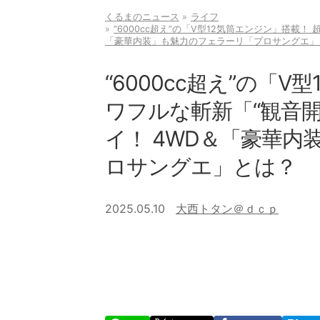
くるまのニュース
ライフ
“6000cc超え”の「V型12気筒エンジン」搭載
「豪華内装」も魅力のフェラーリ「プロサングエ」
“6000cc超え”の「
ワフルな斬新「“観音
イ！ 4WD＆「豪華
ロサングエ」とは？
2025.05.10
大西トタン＠ｄｃｐ