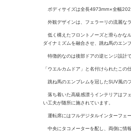
ボディサイズは全長4973mm×全幅202
外観デザインは、フェラーリの流麗なラ
低く構えたフロントノーズと滑らかなル
ダイナミズムを融合させ、跳ね馬のエン
特徴的なのは後部ドアの逆ヒンジ設計で
「ウエルカムドア」と名付けられたこの
跳ね馬のエンブレムを冠したSUV風の
落ち着いた高級感漂うインテリアはフェ
い工夫が随所に施されています。
運転席にはフルデジタルインターフェー
中央にタコメーターを配し、両側に情報