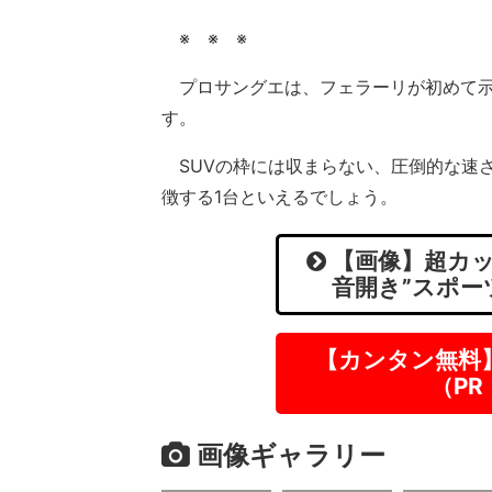
※ ※ ※
プロサングエは、フェラーリが初めて示
す。
SUVの枠には収まらない、圧倒的な速
徴する1台といえるでしょう。
【画像】超カッ
音開き”スポー
【カンタン無料
（P
画像ギャラリー