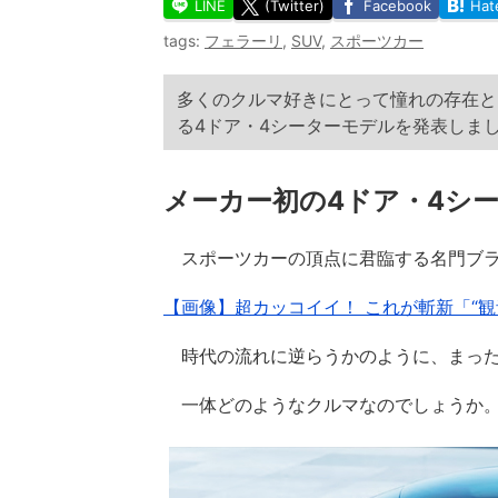
LINE
(Twitter)
Facebook
Hat
tags:
フェラーリ
,
SUV
,
スポーツカー
多くのクルマ好きにとって憧れの存在と
る4ドア・4シーターモデルを発表しま
メーカー初の4ドア・4シ
スポーツカーの頂点に君臨する名門ブラ
【画像】超カッコイイ！ これが斬新「“観
時代の流れに逆らうかのように、まったく
一体どのようなクルマなのでしょうか