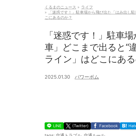
くるまのニュース
ライフ
「迷惑です！」駐車場から飛び出た「はみ出し駐車
こにあるのか？
「迷惑です！」駐車場
車」どこまで出ると“違
ライン」はどこにある
2025.01.30
パワーボム
LINE
(Twitter)
Facebook
Hat
tags:
交通トラブル
,
交通ルール